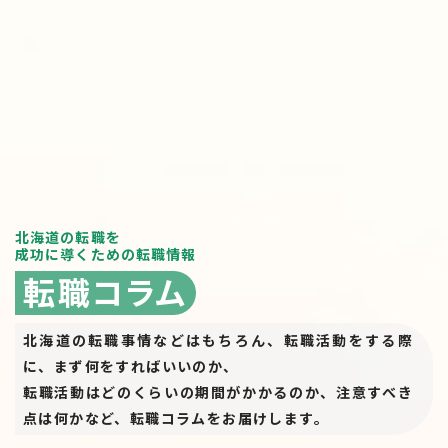
北海道の転職を
成功に導くための転職情報
転職コラム
北海道の転職事情などはもちろん、転職活動をする際
に、まず何をすればいいのか、
転職活動はどのくらいの期間がかかるのか、注意すべき
点は何かなど、転職コラムをお届けします。