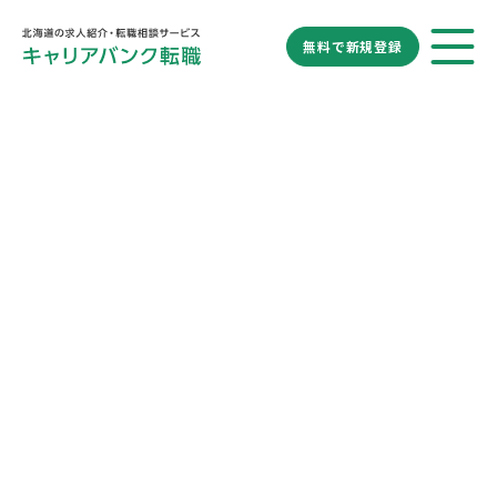
無料で
新規登録
勤務地
業種
職種
求人履歴はありません。
給与
求人検索
特徴
キーワード
地域名から探す
マップから探す
札幌市
ブックマーク
求人を探す
道央エリア
空知エリア
道東エリア
求人閲覧履歴
新着求人一覧
釧路・根室エリア
オホーツクエリア
後志エリア