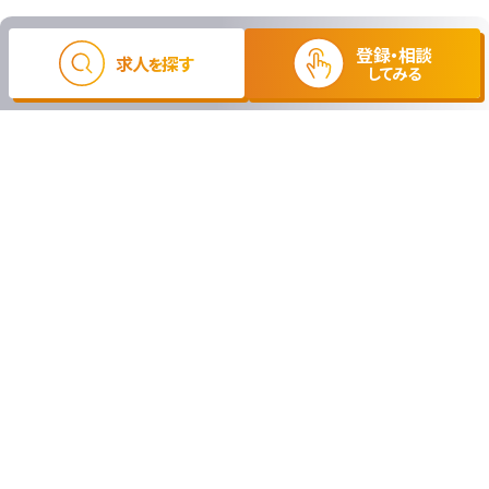
条件をクリアする
この内容で検索する
登録・相談
求人
探す
を
してみる
「キャリアバンク転職」
とは？
北海道で総合人材サービスを開始し、38年。
札
幌駅隣に本社を構え、コンサルタント全員が札
幌にいます。
お仕事をお探しの求職者様と、人
材をお探しの企業様を繋げます。