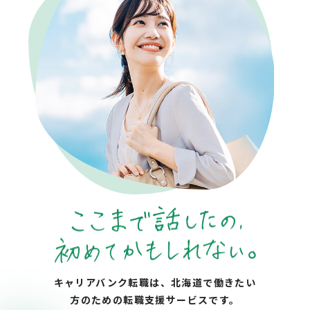
キャリアバンク転職は、北海道で働きたい
方のための転職支援サービスです。