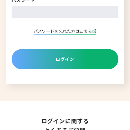
転職支援サービス
胆振・日高エリア
道北・旭川エリア
新規登録
稚内・留萌エリア
パスワードを忘れた方はこちら
道南エリア
よくあるご質問
フルリモート
ログイン
北海道以外
ログイン
キャリアバンク
転職支援サービスのご案内
ログインに関する
コンサルタント紹介