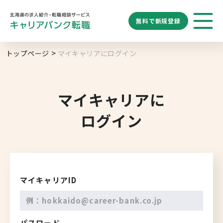
無料で
新規登録
勤務地
業種
職種
トップページ
マイキャリアにログイン
求人履歴はありません。
給与
求人検索
特徴
キーワード
地域名から探す
マップから探す
マイキャリアに
ログイン
札幌市
ブックマーク
求人を探す
道央エリア
空知エリア
道東エリア
求人閲覧履歴
新着求人一覧
マイキャリアID
釧路・根室エリア
オホーツクエリア
後志エリア
パスワード