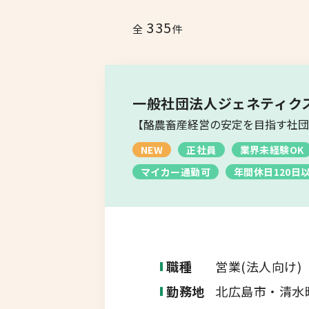
転職コラム
335
全
件
釧路・根室エリア
オホーツクエリア
運営会社について
企業担当者の方へ
一般社団法人ジェネティク
後志エリア
【酪農畜産経営の安定を目指す社団
NEW
胆振・日高エリア
正社員
業界未経験OK
マイカー通勤可
年間休日120日
道北・旭川エリア
稚内・留萌エリア
職種
営業(法人向け)
道南エリア
勤務地
北広島市・清水
フルリモート