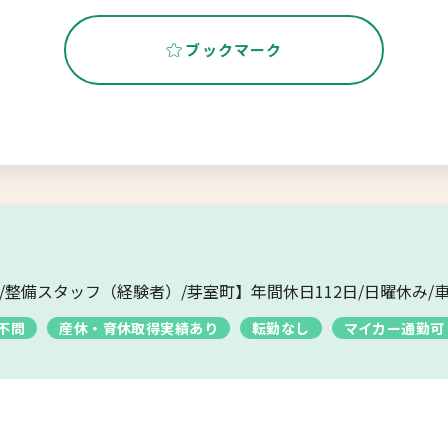
ブックマーク
整備スタッフ（経験者）/芽室町】年間休日112日/日曜休み/車
不問
産休・育休取得実績あり
転勤なし
マイカー通勤可