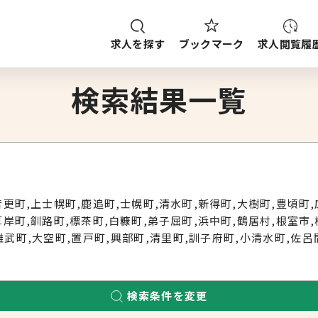
求人を探す
求人閲覧履
ブックマーク
種
職種
給与
検索結果一覧
求人検索
ご案内
ップから探す
音更町,上士幌町,鹿追町,士幌町,清水町,新得町,大樹町,豊頃町,
ブックマーク
求人を探す
厚岸町,釧路町,標茶町,白糠町,弟子屈町,浜中町,鶴居村,根室市,
雄武町,大空町,置戸町,興部町,清里町,訓子府町,小清水町,佐呂
検索条件を変更
求人閲覧履歴
新着求人一覧