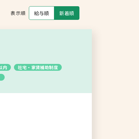
ログイン
給与順
新着順
表示順
以内
社宅・家賃補助制度
り