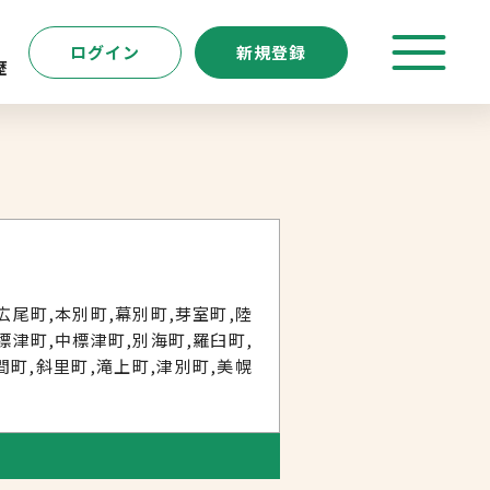
ログイン
新規登録
歴
特徴
キーワード
転職支援サービス
新規登録
広尾町,本別町,幕別町,芽室町,陸
標津町,中標津町,別海町,羅臼町,
間町,斜里町,滝上町,津別町,美幌
よくあるご質問