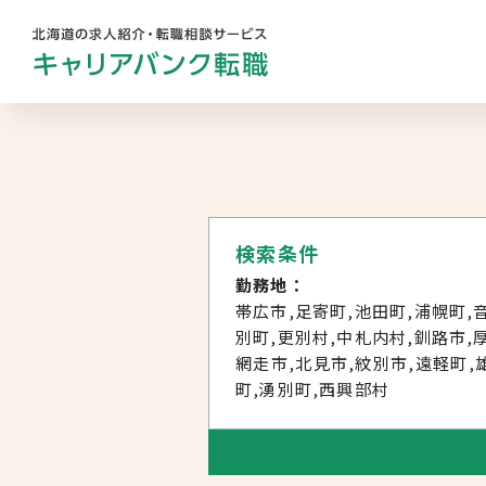
勤務地
業
キャリアバンク
転職支援サービスの
地域名から探す
マ
コンサルタント紹介
検索条件
北海道へのU・Iターン向け
転職情報
勤務地：
求人履歴はありません。
札幌市
帯広市,足寄町,池田町,浦幌町,
キャリアマップ
別町,更別村,中札内村,釧路市,
道央エリア
網走市,北見市,紋別市,遠軽町,
町,湧別町,西興部村
転職の体験談
空知エリア
転職と年収のハナシ
道東エリア