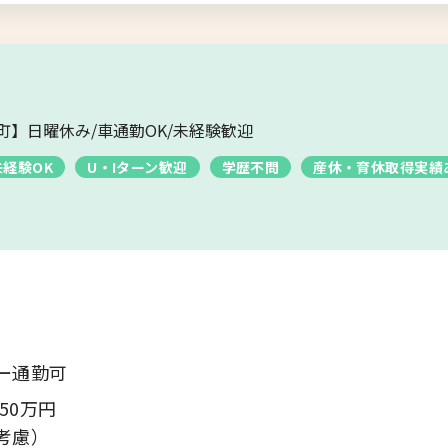
町】日曜休み/車通勤OK/未経験歓迎
未経験OK
U・Iターン歓迎
学歴不問
産休・育休取得実績
ー通勤可
50万円
考慮）