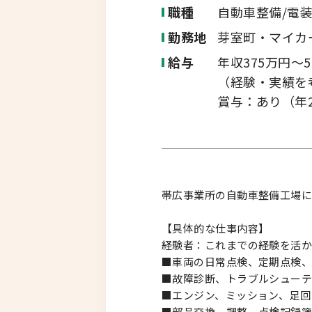
職種
自動車整備/電
勤務地
芽室町・マイカ
給与
年収375万円～5
（経験・実績を
賞与：あり（年2回
帯広事業所の自動車整備工場に
【具体的な仕事内容】
経験者：これまでの経験を活か
■車両の日常点検、定期点検
■故障診断、トラブルシューテ
■エンジン、ミッション、足回
■部品交換、調整、点検記録