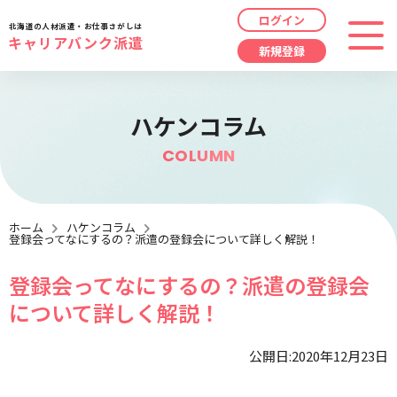
ログイン
北海道の人材派遣・お仕事さがしは
キャリアバンク派遣
新規登録
最近見た求人
勤務地
指定なし
ハケンコラム
求人履歴はありません。
COLUMN
職種
指定なし
最近利用した検索条件
給与
時給/日給/月給から選択
ホーム
ハケンコラム
登録会ってなにするの？派遣の登録会について詳しく解説！
検索履歴はありません。
こだわり
指定なし
登録会ってなにするの？派遣の登録会
について詳しく解説！
キーワード
指定なし
公開日:2020年12月23日