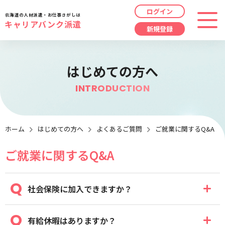
ログイン
北海道の人材派遣・お仕事さがしは
キャリアバンク派遣
新規登録
最近見た求人
勤務地
指定なし
はじめての方へ
求人履歴はありません。
INTRODUCTION
職種
指定なし
最近利用した検索条件
給与
時給/日給/月給から選択
ホーム
はじめての方へ
よくあるご質問
ご就業に関するQ&A
ご就業に関するQ&A
検索履歴はありません。
こだわり
指定なし
キーワード
社会保険に加入できますか？
指定なし
有給休暇はありますか？