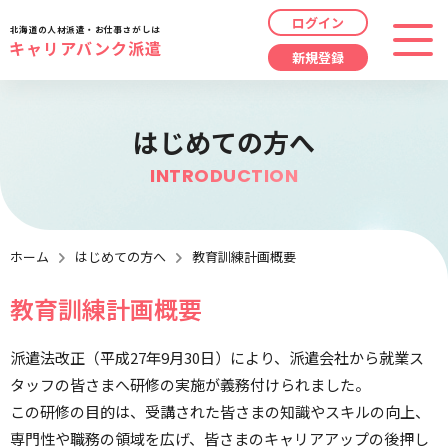
ログイン
北海道の人材派遣・お仕事さがしは
キャリアバンク派遣
新規登録
最近見た求人
勤務地
指定なし
はじめての方へ
求人履歴はありません。
INTRODUCTION
職種
指定なし
最近利用した検索条件
給与
時給/日給/月給から選択
ホーム
はじめての方へ
教育訓練計画概要
教育訓練計画概要
検索履歴はありません。
こだわり
指定なし
派遣法改正（平成27年9月30日）により、派遣会社から就業ス
キーワード
指定なし
タッフの皆さまへ研修の実施が義務付けられました。
この研修の目的は、受講された皆さまの知識やスキルの向上、
専門性や職務の領域を広げ、皆さまのキャリアアップの後押し