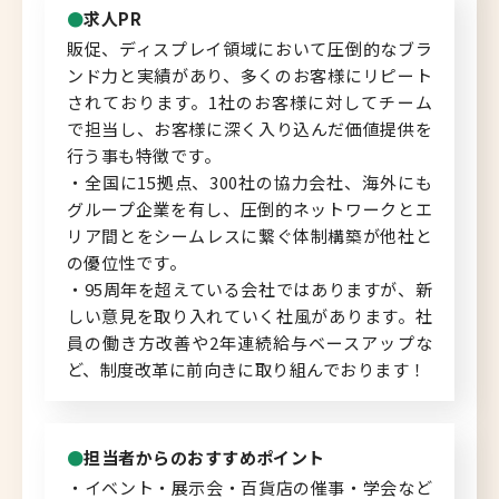
求人PR
北海道へのU・Iターン向け
販促、ディスプレイ領域において圧倒的なブラ
転職情報
ンド力と実績があり、多くのお客様にリピート
されております。1社のお客様に対してチーム
キャリアマップ
で担当し、お客様に深く入り込んだ価値提供を
行う事も特徴です。
転職の体験談
・全国に15拠点、300社の協力会社、海外にも
グループ企業を有し、圧倒的ネットワークとエ
転職と年収のハナシ
リア間とをシームレスに繋ぐ体制構築が他社と
の優位性です。
転職コラム
・95周年を超えている会社ではありますが、新
しい意見を取り入れていく社風があります。社
員の働き方改善や2年連続給与ベースアップな
ど、制度改革に前向きに取り組んでおります！
運営会社について
企業担当者の方へ
担当者からのおすすめポイント
・イベント・展示会・百貨店の催事・学会など
お問い合わせ