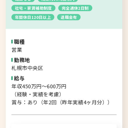
転職支援サービス
社宅・家賃補助制度
完全週休2日制
胆振・日高エリア
年間休日120日以上
退職金有
道北・旭川エリア
新規登録
稚内・留萌エリア
道南エリア
職種
よくあるご質問
営業
フルリモート
勤務地
北海道以外
札幌市中央区
ログイン
給与
年収450万円～600万円
（経験・実績を考慮）
賞与：あり（年2回（昨年実績4ヶ月分））
キャリアバンク
転職支援サービスのご案内
コンサルタント紹介