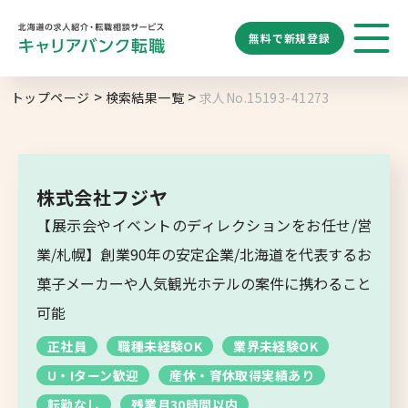
無料で
新規登録
勤務地
業種
職種
トップページ
検索結果一覧
求人No.15193-41273
求人履歴はありません。
給与
求人検索
特徴
キーワード
地域名から探す
マップから探す
株式会社フジヤ
札幌市
【展示会やイベントのディレクションをお任せ/営
ブックマーク
求人を探す
道央エリア
業/札幌】創業90年の安定企業/北海道を代表するお
空知エリア
菓子メーカーや人気観光ホテルの案件に携わること
道東エリア
可能
求人閲覧履歴
新着求人一覧
釧路・根室エリア
正社員
職種未経験OK
業界未経験OK
オホーツクエリア
U・Iターン歓迎
産休・育休取得実績あり
転勤なし
残業月30時間以内
後志エリア