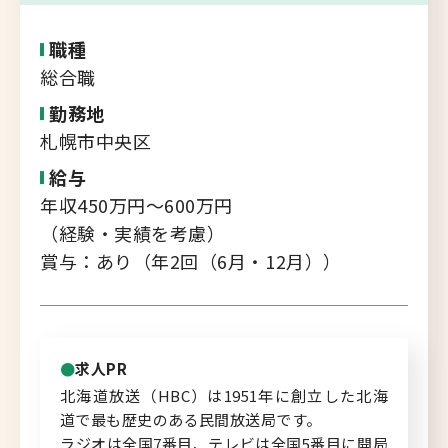
転職支援サービス
胆振・日高エリア
職種
道北・旭川エリア
総合職
新規登録
稚内・留萌エリア
勤務地
道南エリア
札幌市中央区
よくあるご質問
フルリモート
給与
年収450万円～600万円
北海道以外
（経験・実績を考慮）
ログイン
賞与：あり（年2回（6月・12月））
キャリアバンク
求人PR
転職支援サービスのご案内
北海道放送（HBC）は1951年に創立した北海
道で最も歴史のある民間放送局です。
コンサルタント紹介
ラジオは全国7番目、テレビは全国5番目に開局