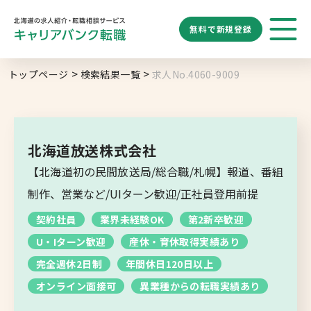
無料で
新規登録
勤務地
業種
職種
トップページ
検索結果一覧
求人No.4060-9009
求人履歴はありません。
給与
求人検索
特徴
キーワード
地域名から探す
マップから探す
北海道放送株式会社
札幌市
【北海道初の民間放送局/総合職/札幌】報道、番組
ブックマーク
求人を探す
道央エリア
制作、営業など/UIターン歓迎/正社員登用前提
空知エリア
契約社員
業界未経験OK
第2新卒歓迎
道東エリア
求人閲覧履歴
新着求人一覧
U・Iターン歓迎
産休・育休取得実績あり
釧路・根室エリア
完全週休2日制
年間休日120日以上
オホーツクエリア
オンライン面接可
異業種からの転職実績あり
後志エリア