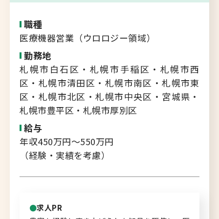
転職支援サービス
胆振・日高エリア
職種
道北・旭川エリア
医療機器営業（ウロロジー領域）
新規登録
稚内・留萌エリア
勤務地
道南エリア
札幌市白石区・札幌市手稲区・札幌市西
よくあるご質問
区・札幌市清田区・札幌市南区・札幌市東
フルリモート
区・札幌市北区・札幌市中央区・宮城県・
北海道以外
札幌市豊平区・札幌市厚別区
ログイン
給与
年収450万円～550万円
（経験・実績を考慮）
キャリアバンク
転職支援サービスのご案内
求人PR
コンサルタント紹介