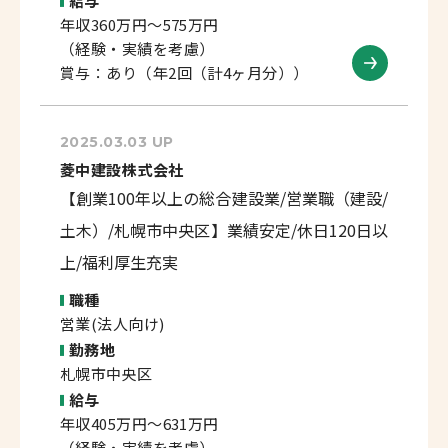
給与
年収360万円～575万円
（経験・実績を考慮）
賞与：あり（年2回（計4ヶ月分））
2025.03.03 UP
菱中建設株式会社
【創業100年以上の総合建設業/営業職（建設/
土木）/札幌市中央区】業績安定/休日120日以
上/福利厚生充実
職種
営業(法人向け)
勤務地
札幌市中央区
給与
年収405万円～631万円
（経験・実績を考慮）