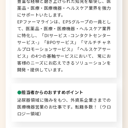
豊富な経験と磨き上げられた知見を駆使し、医
薬品・医療・医療機器・ヘルスケア業界を強力
北海道へのU・Iターン向け
にサポートいたします。
転職情報
EPファーマラインは、EPSグループの一員とし
て、医薬品・医療・医療機器・ヘルスケア業界
キャリアマップ
に特化し、「DIサービス -コンタクトセンター
サービス-」「BPOサービス」「マルチチャネ
転職の体験談
ルプロモーションサービス」「ヘルスケアサー
ビス」の4つの基軸サービスにおいて、 常にお
転職と年収のハナシ
客様のニーズにお応えできるソリューションを
開発・提供しています。
転職コラム
担当者からのおすすめポイント
泌尿器領域に強みをもつ、外資系企業さまでの
運営会社について
医療機器営業のお仕事です。転籍多数！（ウロ
ロジー領域）
企業担当者の方へ
お問い合わせ