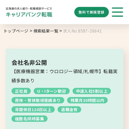
無料で
新規登録
勤務地
業種
職種
トップページ
検索結果一覧
求人No.8587-26641
求人履歴はありません。
給与
求人検索
特徴
キーワード
地域名から探す
マップから探す
会社名非公開
札幌市
【医療機器営業：ウロロジー領域/札幌市】転籍実
ブックマーク
求人を探す
道央エリア
績多数あり
空知エリア
正社員
U・Iターン歓迎
中途入社5割以上
道東エリア
求人閲覧履歴
新着求人一覧
産休・育休取得実績あり
残業月30時間以内
釧路・根室エリア
年間休日120日以上
退職金有
オホーツクエリア
複数名同時募集
後志エリア