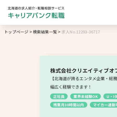
勤務地
業
トップページ
検索結果一覧
求人No.12293-36717
キャリアバンク
転職支援サービスの
地域名から探す
マ
コンサルタント紹介
北海道へのU・Iターン向け
転職情報
求人履歴はありません。
株式会社クリエイティブオ
札幌市
【北海道が誇るエンタメ企業・総務
キャリアマップ
道央エリア
幅広く経験できます！
転職の体験談
正社員
業界未経験OK
U・I
空知エリア
残業月30時間以内
マイカー通勤
転職と年収のハナシ
道東エリア