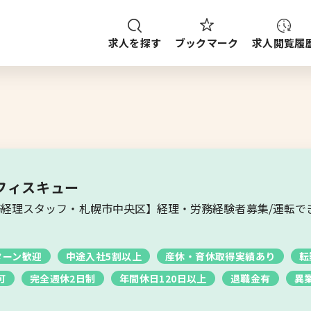
求人を探す
求人閲覧履
ブックマーク
種
職種
給与
求人検索
ご案内
ップから探す
フィスキュー
経理スタッフ・札幌市中央区】経理・労務経験者募集/運転で
ブックマーク
求人を探す
ターン歓迎
中途入社5割以上
産休・育休取得実績あり
転
可
完全週休2日制
年間休日120日以上
退職金有
異
求人閲覧履歴
新着求人一覧