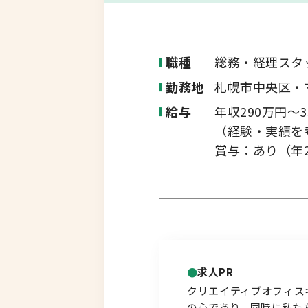
転職コラム
釧路・根室エリア
職種
総務・経理スタ
オホーツクエリア
勤務地
札幌市中央区・
運営会社について
企業担当者の方へ
給与
年収290万円～3
後志エリア
（経験・実績を
賞与：あり（年
胆振・日高エリア
道北・旭川エリア
稚内・留萌エリア
道南エリア
求人PR
クリエイティブオフィス
フルリモート
の心であり、同時に私た