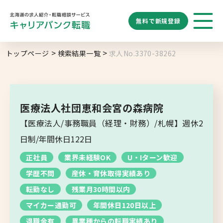
無料で
新規登録
勤務地
業種
職種
トップページ
検索結果一覧
求人No.3370-38262
求人履歴はありません。
給与
求人検索
特徴
キーワード
地域名から探す
マップから探す
医療法人社団恵和会宮の森病院
札幌市
【医療法人/事務職員（経理・財務）/札幌】週休2
ブックマーク
求人を探す
道央エリア
日制/年間休日122日
空知エリア
正社員
業界未経験OK
U・Iターン歓迎
道東エリア
求人閲覧履歴
新着求人一覧
学歴不問
産休・育休取得実績あり
釧路・根室エリア
転勤なし
残業月30時間以内
オホーツクエリア
マイカー通勤可
年間休日120日以上
退職金有
異業種からの転職実績あり
後志エリア