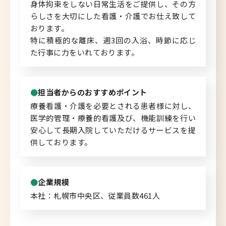
身体拘束をしない日常生活をご提供し、その方
らしさを大切にした看護・介護でお仕え致して
北海道へのU・Iターン向け
おります。
転職情報
特に積極的な離床、週3回の入浴、時節に応じ
た行事に力をいれております。
キャリアマップ
転職の体験談
担当者からのおすすめポイント
転職と年収のハナシ
療養看護・介護を必要とされる患者様に対し、
医学的管理・療養的看護及び、機能訓練を行い
安心して長期入院していただけるサービスを提
転職コラム
供しております。
運営会社について
企業規模
本社：札幌市中央区、従業員数461人
企業担当者の方へ
お問い合わせ