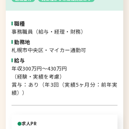
転職支援サービス
胆振・日高エリア
道北・旭川エリア
職種
新規登録
稚内・留萌エリア
事務職員（給与・経理・財務）
道南エリア
勤務地
よくあるご質問
札幌市中央区・マイカー通勤可
フルリモート
給与
北海道以外
年収300万円～430万円
ログイン
（経験・実績を考慮）
賞与：あり（年3回（実績5ヶ月分：前年実
績））
キャリアバンク
転職支援サービスのご案内
求人PR
コンサルタント紹介