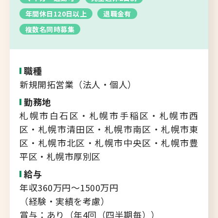
転職支援サービス
年間休日120日以上
退職金有
胆振・日高エリア
複数名同時募集
道北・旭川エリア
新規登録
稚内・留萌エリア
道南エリア
職種
よくあるご質問
新規開拓営業（法人・個人）
フルリモート
勤務地
北海道以外
札幌市白石区・札幌市手稲区・札幌市西
ログイン
区・札幌市清田区・札幌市南区・札幌市東
区・札幌市北区・札幌市中央区・札幌市豊
平区・札幌市厚別区
給与
キャリアバンク
年収360万円～1500万円
転職支援サービスのご案内
（経験・実績を考慮）
コンサルタント紹介
賞与：あり（年4回（四半期毎））