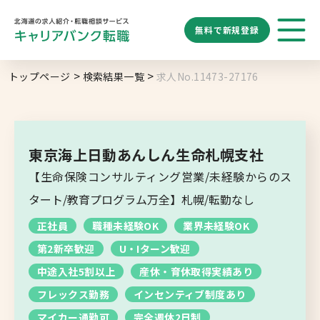
無料で
新規登録
勤務地
業種
職種
トップページ
検索結果一覧
求人No.11473-27176
求人履歴はありません。
給与
求人検索
特徴
キーワード
地域名から探す
マップから探す
東京海上日動あんしん生命札幌支社
札幌市
【生命保険コンサルティング営業/未経験からのス
ブックマーク
求人を探す
道央エリア
タート/教育プログラム万全】札幌/転勤なし
空知エリア
正社員
職種未経験OK
業界未経験OK
道東エリア
求人閲覧履歴
新着求人一覧
第2新卒歓迎
U・Iターン歓迎
釧路・根室エリア
中途入社5割以上
産休・育休取得実績あり
オホーツクエリア
フレックス勤務
インセンティブ制度あり
マイカー通勤可
完全週休2日制
後志エリア