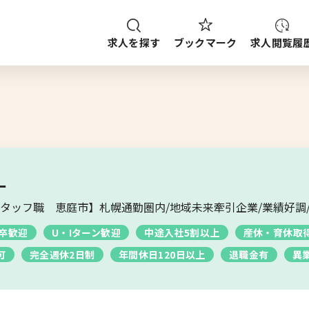
求人を探す
求人閲覧履
ブックマーク
種
職種
給与
求人検索
ご案内
ップから探す
ー
タッフ職 恵庭市】札幌通勤圏内/地域未来牽引企業/業績好調
ブックマーク
求人を探す
新卒歓迎
U・Iターン歓迎
中途入社5割以上
産休・育休取
可
完全週休2日制
年間休日120日以上
退職金有
異
求人閲覧履歴
新着求人一覧