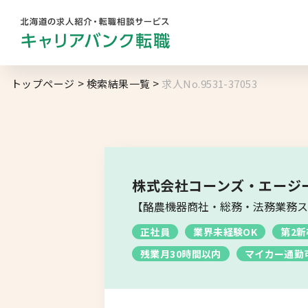
勤務地
業
トップページ
検索結果一覧
求人No.9531-37053
キャリアバンク
転職支援サービスの
地域名から探す
マ
コンサルタント紹介
北海道へのU・Iターン向け
転職情報
求人履歴はありません。
株式会社コーンズ・エージ
札幌市
【酪農機器商社・総務・法務業務ス
キャリアマップ
道央エリア
正社員
業界未経験OK
第2
転職の体験談
残業月30時間以内
マイカー通勤
空知エリア
転職と年収のハナシ
道東エリア