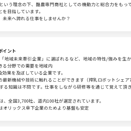
という理念の下、酪農専門商社としての機動力と総合力をもっ
とを目指しています。
、未来へ誇れる仕事をしませんか？
ポイント
「地域未来牽引企業」に選ばれるなど、地域の特性/強みを生
きる分野での需要を地域内
及効果を及ぼしている企業です。
の最新機械や技術に触れることができます（搾乳ロボットシェア
する知識は不問です。仕事をしながら研修等を通じて覚えて頂
は、全国3,700社、道内100社が選定されています。
在はオリックス傘下企業のためより基盤も安定