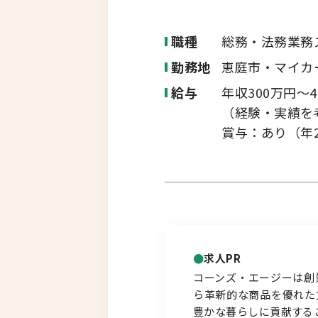
転職コラム
釧路・根室エリア
職種
総務・法務業務
勤務地
恵庭市・マイカ
オホーツクエリア
給与
年収300万円～4
運営会社について
企業担当者の方へ
（経験・実績を
後志エリア
賞与：あり（年2
胆振・日高エリア
道北・旭川エリア
稚内・留萌エリア
求人PR
道南エリア
コーンズ・エージーは創
ら革新的な商品を優れた
豊かな暮らしに貢献する
フルリモート