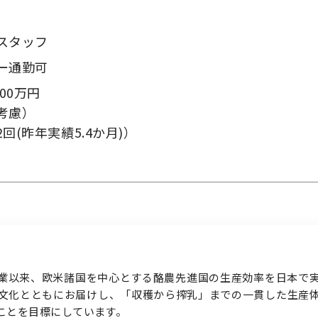
スタッフ
ー通勤可
00万円
お問い合わせ
考慮）
回(昨年実績5.4か月)）
業以来、欧米諸国を中心とする酪農先進国の生産効率を日本で
文化とともにお届けし、「収穫から搾乳」までの一貫した生産
ことを目標にしています。