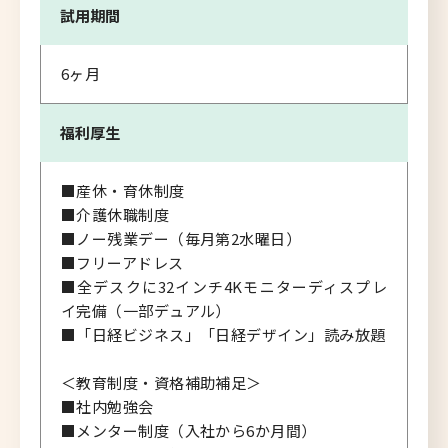
試用期間
6ヶ月
福利厚生
■産休・育休制度
■介護休職制度
■ノー残業デー（毎月第2水曜日）
■フリーアドレス
■全デスクに32インチ4Kモニターディスプレ
イ完備（一部デュアル）
■「日経ビジネス」「日経デザイン」読み放題
＜教育制度・資格補助補足＞
■社内勉強会
■メンター制度（入社から6か月間）