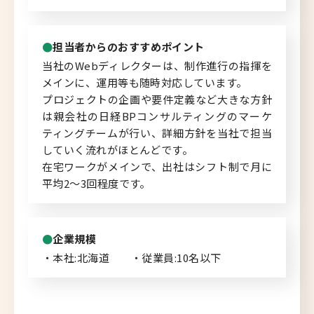
北海道へのU・Iターン向け
転職情報
担当者からのおすすめポイント
当社のWebディレクターは、制作進行の指揮を
キャリアマップ
メインに、運用等も随時対応しています。
プロジェクトの企画や要件定義など大きな方針
転職の体験談
は親会社の日経BPコンサルティングのマーケ
ティングチームが行い、詳細方針を当社で担当
転職と年収のハナシ
していく流れがほとんどです。
在宅ワークがメインで、出社はシフト制で月に
転職コラム
平均2～3回程度です。
企業規模
運営会社について
・本社:北海道 ・従業員:10名以下
企業担当者の方へ
お問い合わせ