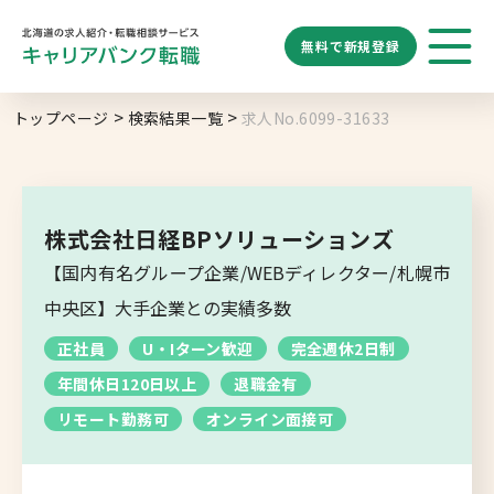
無料で
新規登録
勤務地
業種
職種
トップページ
検索結果一覧
求人No.6099-31633
求人履歴はありません。
給与
求人検索
特徴
キーワード
地域名から探す
マップから探す
株式会社日経BPソリューションズ
札幌市
【国内有名グループ企業/WEBディレクター/札幌市
ブックマーク
求人を探す
道央エリア
中央区】大手企業との実績多数
空知エリア
正社員
U・Iターン歓迎
完全週休2日制
道東エリア
求人閲覧履歴
新着求人一覧
年間休日120日以上
退職金有
釧路・根室エリア
リモート勤務可
オンライン面接可
オホーツクエリア
後志エリア