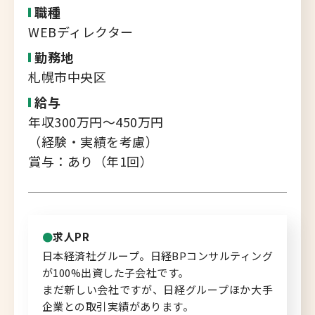
転職支援サービス
職種
胆振・日高エリア
WEBディレクター
道北・旭川エリア
勤務地
新規登録
稚内・留萌エリア
札幌市中央区
道南エリア
給与
よくあるご質問
年収300万円～450万円
フルリモート
（経験・実績を考慮）
北海道以外
賞与：あり（年1回）
ログイン
求人PR
キャリアバンク
日本経済社グループ。日経BPコンサルティング
転職支援サービスのご案内
が100%出資した子会社です。
まだ新しい会社ですが、日経グループほか大手
企業との取引実績があります。
コンサルタント紹介