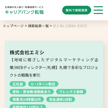
無料で
新規登録
勤務地
業種
職種
トップページ
検索結果一覧
求人No.10846-43870
求人履歴はありません。
給与
求人検索
特徴
キーワード
地域名から探す
マップから探す
株式会社エミシ
札幌市
【地域に根ざしたデジタルマーケティング企
ブックマーク
求人を探す
道央エリア
業/WEBディレクター/札幌】札幌で多彩なプロジェ
空知エリア
クトの戦略を牽引
道東エリア
求人閲覧履歴
新着求人一覧
正社員
U・Iターン歓迎
釧路・根室エリア
産休・育休取得実績あり
フレックス勤務
オホーツクエリア
残業月30時間以内
完全週休2日制
年間休日120日以上
後志エリア