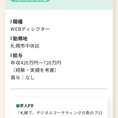
転職支援サービス
胆振・日高エリア
道北・旭川エリア
職種
新規登録
稚内・留萌エリア
WEBディレクター
道南エリア
勤務地
よくあるご質問
札幌市中央区
フルリモート
給与
北海道以外
年収420万円～720万円
ログイン
（経験・実績を考慮）
賞与：なし
キャリアバンク
転職支援サービスのご案内
求人PR
「札幌で、デジタルマーケティングの真のプロ
コンサルタント紹介