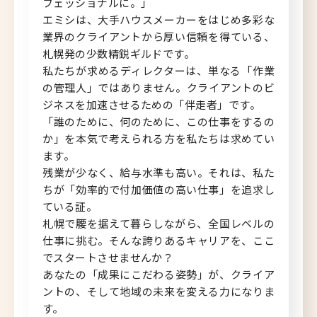
フェッショナルに。」
エミシは、大手ハウスメーカーをはじめ多彩な
北海道へのU・Iターン向け
業界のクライアントから厚い信頼を得ている、
転職情報
札幌発の少数精鋭ギルドです。
私たちが求めるディレクターは、単なる「作業
キャリアマップ
の管理人」ではありません。クライアントのビ
ジネスを加速させるための「伴走者」です。
転職の体験談
「誰のために、何のために、この仕事をするの
か」を本気で考えられる方を私たちは求めてい
転職と年収のハナシ
ます。
残業が少なく、給与水準も高い。それは、私た
転職コラム
ちが「効率的で付加価値の高い仕事」を追求し
ている証。
札幌で腰を据えて暮らしながら、全国レベルの
仕事に挑む。そんな誇りあるキャリアを、ここ
運営会社について
でスタートさせませんか？
あなたの「成果にこだわる姿勢」が、クライア
企業担当者の方へ
ントの、そして地域の未来を変える力になりま
す。
お問い合わせ