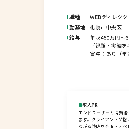
転職コラム
釧路・根室エリア
職種
WEBディレクタ
勤務地
札幌市中央区
オホーツクエリア
給与
年収450万円～6
運営会社について
企業担当者の方へ
（経験・実績を
後志エリア
賞与：あり（年
胆振・日高エリア
道北・旭川エリア
稚内・留萌エリア
求人PR
道南エリア
エンドユーザーと消費者
ます。クライアントが抱
ながる戦略を企画・オペ
フルリモート