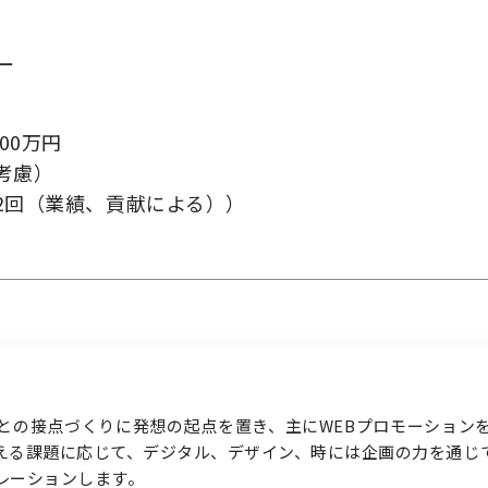
ー
00万円
お問い合わせ
考慮）
2回（業績、貢献による））
との接点づくりに発想の起点を置き、主にWEBプロモーション
える課題に応じて、デジタル、デザイン、時には企画の力を通じて
レーションします。