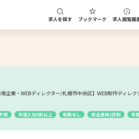
求人を探す
求人閲覧履
ブックマーク
種
職種
給与
求人検索
ご案内
ップから探す
場企業・WEBディレクター/札幌市中央区】WEB制作ディレ
ブックマーク
求人を探す
不問
中途入社5割以上
転勤なし
完全週休2日制
年
求人閲覧履歴
新着求人一覧