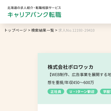
勤務地
業
トップページ
検索結果一覧
求人No.12193-29410
キャリアバンク
転職支援サービスの
地域名から探す
マ
コンサルタント紹介
北海道へのU・Iターン向け
転職情報
求人履歴はありません。
株式会社ポロワッカ
札幌市
【WEB制作、広告事業を展開する地
キャリアマップ
道央エリア
想を重視/年収450～600万
転職の体験談
正社員
U・Iターン歓迎
学歴
空知エリア
転職と年収のハナシ
道東エリア