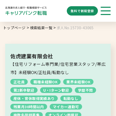
無料で
新規登録
勤務地
業種
職種
トップページ
検索結果一覧
求人No.15730-43065
求人履歴はありません。
給与
求人検索
特徴
キーワード
地域名から探す
マップから探す
佐虎建業有限会社
札幌市
【住宅リフォーム専門業/住宅営業スタッフ/帯広
ブックマーク
求人を探す
道央エリア
市】未経験OK/正社員/転勤なし
空知エリア
正社員
職種未経験OK
業界未経験OK
道東エリア
求人閲覧履歴
新着求人一覧
第2新卒歓迎
U・Iターン歓迎
学歴不問
釧路・根室エリア
産休・育休取得実績あり
転勤なし
オホーツクエリア
残業月30時間以内
マイカー通勤可
複数名同時募集
オンライン面接可
後志エリア