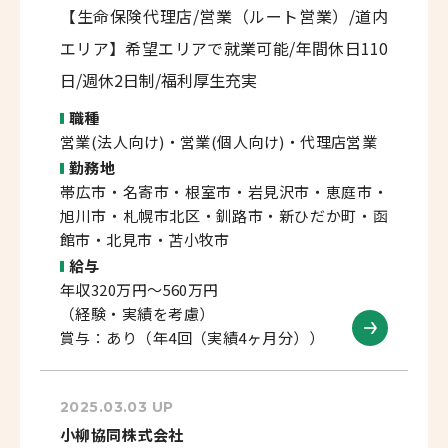
【生命保険代理店/営業（ルート営業）/道内
エリア】希望エリアで就業可能/年間休日110
日/週休2日制/福利厚生充実
職種
営業(法人向け)・営業(個人向け)・代理店営業
勤務地
帯広市・名寄市・根室市・岩見沢市・恵庭市・
旭川市・札幌市北区・釧路市・新ひだか町・函
館市・北見市・苫小牧市
給与
年収320万円～560万円
（経験・実績を考慮）
賞与：あり（年4回（実績4ヶ月分））
2025.03.03 UP
小柳協同株式会社