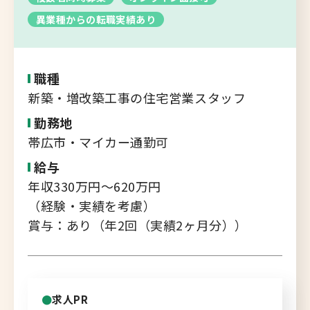
転職支援サービス
異業種からの転職実績あり
胆振・日高エリア
道北・旭川エリア
新規登録
稚内・留萌エリア
職種
道南エリア
新築・増改築工事の住宅営業スタッフ
よくあるご質問
フルリモート
勤務地
帯広市・マイカー通勤可
北海道以外
給与
ログイン
年収330万円～620万円
（経験・実績を考慮）
賞与：あり（年2回（実績2ヶ月分））
キャリアバンク
転職支援サービスのご案内
求人PR
コンサルタント紹介