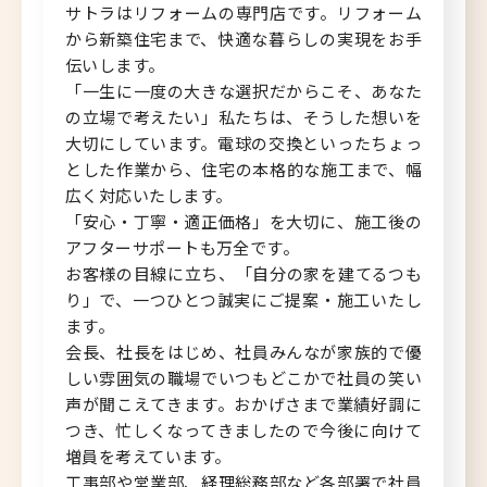
サトラはリフォームの専門店です。リフォーム
から新築住宅まで、快適な暮らしの実現をお手
北海道へのU・Iターン向け
伝いします。
転職情報
「一生に一度の大きな選択だからこそ、あなた
の立場で考えたい」私たちは、そうした想いを
キャリアマップ
大切にしています。電球の交換といったちょっ
とした作業から、住宅の本格的な施工まで、幅
転職の体験談
広く対応いたします。
「安心・丁寧・適正価格」を大切に、施工後の
転職と年収のハナシ
アフターサポートも万全です。
お客様の目線に立ち、「自分の家を建てるつも
転職コラム
り」で、一つひとつ誠実にご提案・施工いたし
ます。
会長、社長をはじめ、社員みんなが家族的で優
しい雰囲気の職場でいつもどこかで社員の笑い
運営会社について
声が聞こえてきます。おかげさまで業績好調に
つき、忙しくなってきましたので今後に向けて
企業担当者の方へ
増員を考えています。
お問い合わせ
工事部や営業部、経理総務部など各部署で社員