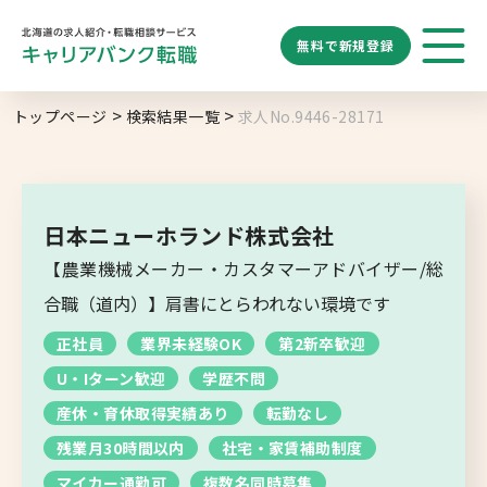
無料で
新規登録
勤務地
業種
職種
トップページ
検索結果一覧
求人No.9446-28171
求人履歴はありません。
給与
求人検索
特徴
キーワード
地域名から探す
マップから探す
日本ニューホランド株式会社
札幌市
【農業機械メーカー・カスタマーアドバイザー/総
ブックマーク
求人を探す
道央エリア
合職（道内）】肩書にとらわれない環境です
空知エリア
正社員
業界未経験OK
第2新卒歓迎
道東エリア
求人閲覧履歴
新着求人一覧
U・Iターン歓迎
学歴不問
釧路・根室エリア
産休・育休取得実績あり
転勤なし
オホーツクエリア
残業月30時間以内
社宅・家賃補助制度
マイカー通勤可
複数名同時募集
後志エリア