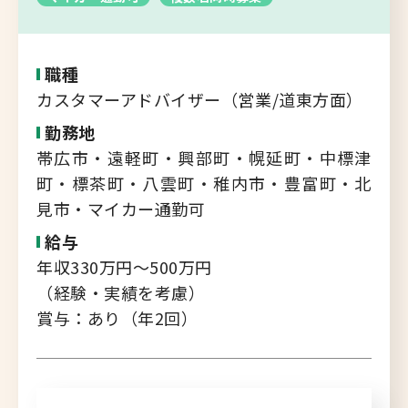
転職支援サービス
胆振・日高エリア
道北・旭川エリア
職種
新規登録
稚内・留萌エリア
カスタマーアドバイザー（営業/道東方面）
道南エリア
勤務地
よくあるご質問
帯広市・遠軽町・興部町・幌延町・中標津
フルリモート
町・標茶町・八雲町・稚内市・豊富町・北
北海道以外
見市・マイカー通勤可
ログイン
給与
年収330万円～500万円
（経験・実績を考慮）
賞与：あり（年2回）
キャリアバンク
転職支援サービスのご案内
コンサルタント紹介