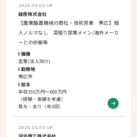
2025.03.03 UP
緑産株式会社
【農業酪農機械の商社・技術営業 帯広】個
人ノルマなし 深掘り営業メイン/海外メーカ
ーとの折衝等
職種
営業(法人向け)
勤務地
帯広市
給与
年収350万円～600万円
（経験・実績を考慮）
賞与：あり（年3回）
2025.03.03 UP
河合鉄工株式会社