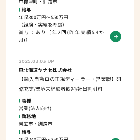
中標津町・釧路市
給与
年収300万円～550万円
（経験・実績を考慮）
賞与：あり（年2回(昨年実績5.4か
月)）
2025.03.03 UP
東北海道ヤナセ株式会社
【輸入自動車の正規ディーラー・営業職】研
修充実/業界未経験者歓迎/社員割引可
職種
営業(法人向け)
勤務地
帯広市・釧路市
給与
年収240万円～350万円