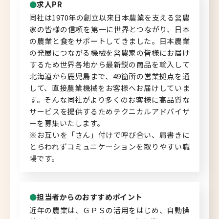
求人PR
同社は1970年の創立以来日本農業を支える営農
北海道へのU・Iターン向け
家の皆様の信頼を第一に世界とつながり、日本
転職情報
の農業と食をサポートしてきました。日本農業
の発展につながる機械を営農家の皆様にお届け
キャリアマップ
するため世界各地から最新鋭の商品を輸入して
北海道から鹿児島まで、49箇所の営業拠点を通
転職の体験談
して、直接農業機械をお客様へお届けしていま
す。そんな同社がより多くのお客様に高品質な
転職と年収のハナシ
サービスを提供するためテクニカルアドバイザ
ーを募集いたします。
転職コラム
※お互いを「さん」付けで呼び合い、肩書きに
とらわれずコミュニケーションを取りやすい職
場です。
運営会社について
企業担当者の方へ
担当者からのおすすめポイント
近年の農業は、ＧＰＳの活用をはじめ、自動操
お問い合わせ