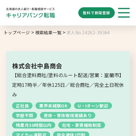
無料で
新規登録
勤務地
業種
職種
トップページ
検索結果一覧
求人No.14262-39364
求人履歴はありません。
給与
求人検索
特徴
キーワード
地域名から探す
マップから探す
株式会社中島商会
札幌市
【総合塗料商社/塗料のルート配送/営業：室蘭市】
ブックマーク
求人を探す
道央エリア
定時17時半／年休125日／総合商社／完全土日祝休
空知エリア
み
道東エリア
求人閲覧履歴
新着求人一覧
正社員
業界未経験OK
U・Iターン歓迎
釧路・根室エリア
学歴不問
産休・育休取得実績あり
オホーツクエリア
残業月30時間以内
社宅・家賃補助制度
マイカー通勤可
完全週休2日制
後志エリア