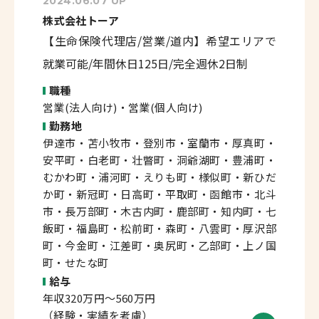
2024.06.07 UP
株式会社トーア
【生命保険代理店/営業/道内】希望エリアで
就業可能/年間休日125日/完全週休2日制
職種
営業(法人向け)・営業(個人向け)
勤務地
伊達市・苫小牧市・登別市・室蘭市・厚真町・
安平町・白老町・壮瞥町・洞爺湖町・豊浦町・
むかわ町・浦河町・えりも町・様似町・新ひだ
か町・新冠町・日高町・平取町・函館市・北斗
市・長万部町・木古内町・鹿部町・知内町・七
飯町・福島町・松前町・森町・八雲町・厚沢部
町・今金町・江差町・奥尻町・乙部町・上ノ国
町・せたな町
給与
年収320万円～560万円
（経験・実績を考慮）