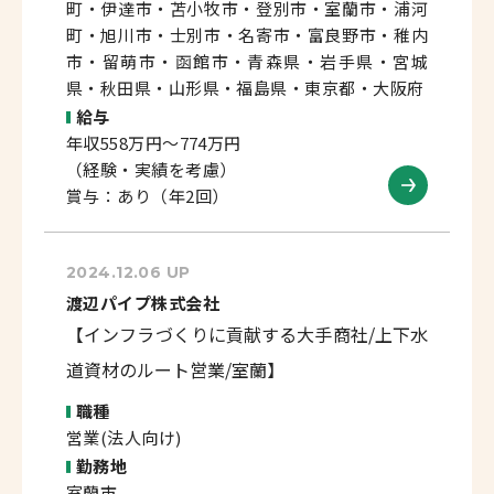
町・伊達市・苫小牧市・登別市・室蘭市・浦河
町・旭川市・士別市・名寄市・富良野市・稚内
市・留萌市・函館市・青森県・岩手県・宮城
県・秋田県・山形県・福島県・東京都・大阪府
給与
年収558万円～774万円
（経験・実績を考慮）
賞与：あり（年2回）
2024.12.06 UP
渡辺パイプ株式会社
【インフラづくりに貢献する大手商社/上下水
道資材のルート営業/室蘭】
職種
営業(法人向け)
勤務地
室蘭市