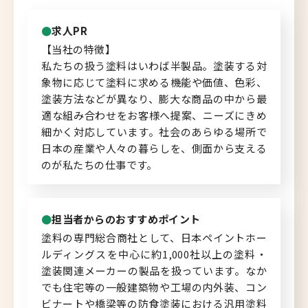
北海道へのU・Iターン向け
求人PR
転職情報
【当社の特徴】
私たちの扱う塗料はいわば半製品。塗装する対
キャリアマップ
象物に応じて塗料に求める機能や価値、色彩、
塗装方法などが異なり、膨大な商品の中から最
転職の体験談
適な組み合わせをお客様へ提案、ニーズにきめ
細かく対応しています。社会のあらゆる場所で
転職と年収のハナシ
日本の産業や人々の暮らしを、側面から支える
のが私たちの仕事です。
転職コラム
担当者からのおすすめポイント
塗料の専門総合商社として、日本ペイントホー
運営会社について
ルディングスを中心に約1,000社以上の塗料・
塗装関連メーカーの製品を扱っています。なか
企業担当者の方へ
でも住宅等の一般建築物や工場の内外装、コン
お問い合わせ
ビナートや橋梁等の防食塗装における汎用塗料