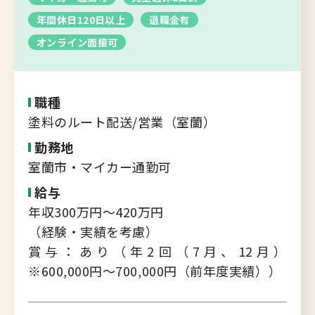
転職支援サービス
年間休日120日以上
退職金有
胆振・日高エリア
オンライン面接可
道北・旭川エリア
新規登録
稚内・留萌エリア
道南エリア
職種
よくあるご質問
塗料のルート配送/営業（室蘭）
フルリモート
勤務地
北海道以外
室蘭市・マイカー通勤可
ログイン
給与
年収300万円～420万円
（経験・実績を考慮）
賞与：あり（年2回（7月、12月）
キャリアバンク
※600,000円～700,000円（前年度実績））
転職支援サービスのご案内
コンサルタント紹介