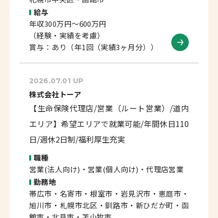
給与
年収300万円～600万円
（経験・実績を考慮）
賞与：あり（年1回（実績3ヶ月分））
2026.07.01 UP
株式会社トーア
【生命保険代理店/営業（ルート営業）/道内
エリア】希望エリアで就業可能/年間休日110
日/週休2日制/福利厚生充実
職種
営業(法人向け)・営業(個人向け)・代理店営業
勤務地
帯広市・名寄市・根室市・岩見沢市・恵庭市・
旭川市・札幌市北区・釧路市・新ひだか町・函
館市・北見市・苫小牧市