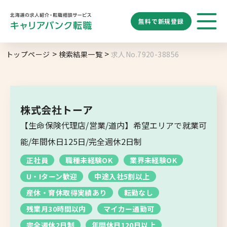
無料で
新規登録
勤務地
業種
職種
トップページ
検索結果一覧
求人No.7920-38856
求人履歴はありません。
給与
求人検索
特徴
キーワード
地域名から探す
マップから探す
株式会社トーア
札幌市
【生命保険代理店/営業/道内】希望エリアで就業可
ブックマーク
求人を探す
道央エリア
能/年間休日125日/完全週休2日制
空知エリア
正社員
職種未経験OK
業界未経験OK
道東エリア
求人閲覧履歴
新着求人一覧
U・Iターン歓迎
中途入社5割以上
釧路・根室エリア
産休・育休取得実績あり
転勤なし
オホーツクエリア
残業月30時間以内
マイカー通勤可
完全週休2日制
年間休日120日以上
後志エリア