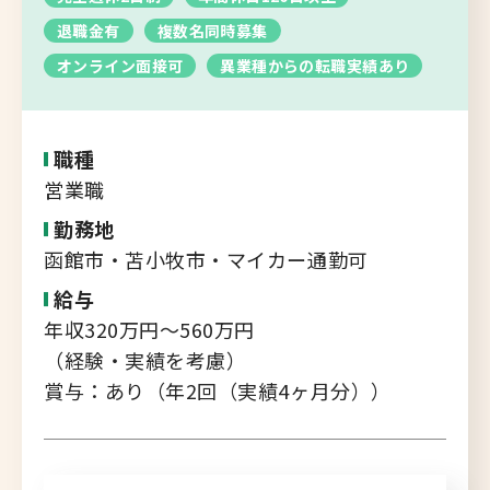
転職支援サービス
退職金有
複数名同時募集
胆振・日高エリア
オンライン面接可
異業種からの転職実績あり
道北・旭川エリア
新規登録
稚内・留萌エリア
道南エリア
職種
よくあるご質問
営業職
フルリモート
勤務地
北海道以外
函館市・苫小牧市・マイカー通勤可
ログイン
給与
年収320万円～560万円
（経験・実績を考慮）
賞与：あり（年2回（実績4ヶ月分））
キャリアバンク
転職支援サービスのご案内
コンサルタント紹介