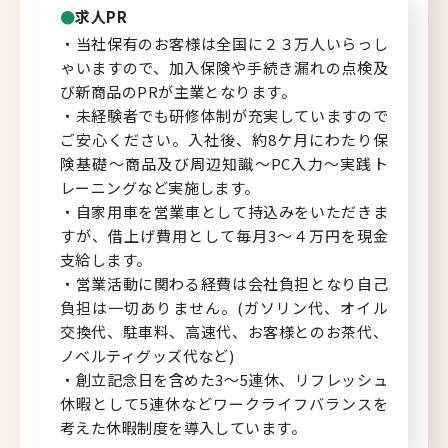
求人PR
北海道へのU・Iターン向け
・当社保有のお客様は全国に２３万人いらっし
転職情報
ゃいますので、加入保険や手続き漏れの点検及
び新商品のPRが主業となります。
キャリアマップ
・未経験者でも研修体制が充実していますので
ご安心ください。入社後、約8ケ月にわたり保
転職の体験談
険基礎～商品及び周辺知識～PC入力～実践ト
レーニングなど実施します。
転職と年収のハナシ
・自家用車を営業車として持込みをいただきま
すが、借上げ費用として毎月3～４万円を現金
転職コラム
支給します。
・営業活動に関わる経費は会社負担となり自己
負担は一切ありません。(ガソリン代、オイル
交換代、駐車料、高速代、お客様とのお茶代、
ノベルティグッズ代など)
運営会社について
・創立記念日を含めた3～5連休、リフレッシュ
企業担当者の方へ
休暇として5連休などワークライフバランスを
考えた休暇制度を導入しています。
お問い合わせ