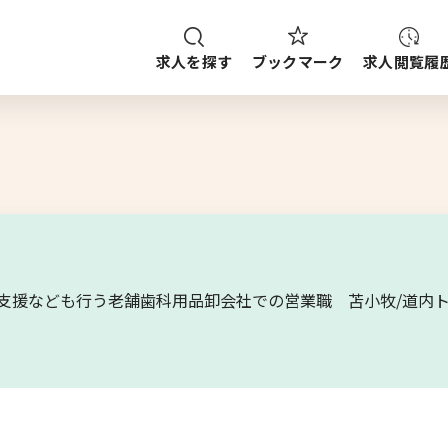
求人を探す
求人閲覧履
ブックマーク
種
職種
給与
求人検索
ご案内
ップから探す
上場・開業支援なども行う老舗歯科用品卸会社での営業職 苫小牧/道
ブックマーク
求人を探す
求人閲覧履歴
新着求人一覧