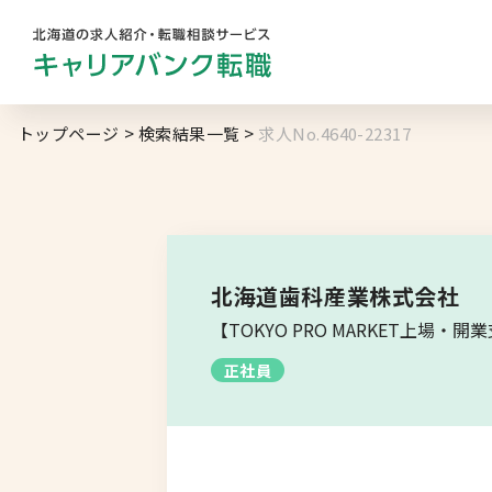
勤務地
業
トップページ
検索結果一覧
求人No.4640-22317
キャリアバンク
転職支援サービスの
地域名から探す
マ
コンサルタント紹介
北海道へのU・Iターン向け
転職情報
求人履歴はありません。
北海道歯科産業株式会社
札幌市
【TOKYO PRO MARKET
キャリアマップ
道央エリア
正社員
転職の体験談
空知エリア
転職と年収のハナシ
道東エリア