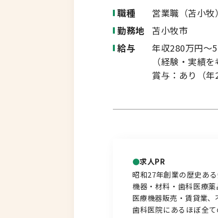
転職コラム
職種
営業職（苫小牧
釧路・根室エリア
勤務地
苫小牧市
給与
年収280万円～5
オホーツクエリア
（経験・実績を
運営会社について
企業担当者の方へ
賞与：あり（年
後志エリア
胆振・日高エリア
道北・旭川エリア
稚内・留萌エリア
求人PR
昭和27年創業の歴史あ
機器・材料・歯科医療薬
道南エリア
医療機器販売・賃貸業、
歯科医院にあるほぼ全て
フルリモート