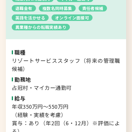
転職支援サービス
退職金有
複数名同時募集
責任者候補
胆振・日高エリア
英語を活かせる
オンライン面接可
道北・旭川エリア
新規登録
異業種からの転職実績あり
稚内・留萌エリア
道南エリア
よくあるご質問
フルリモート
職種
リゾートサービススタッフ（将来の管理職
北海道以外
候補）
ログイン
勤務地
占冠村・マイカー通勤可
給与
年収350万円～550万円
キャリアバンク
（経験・実績を考慮）
転職支援サービスのご案内
賞与：あり（年2回（6・12月）※評価によ
コンサルタント紹介
る）