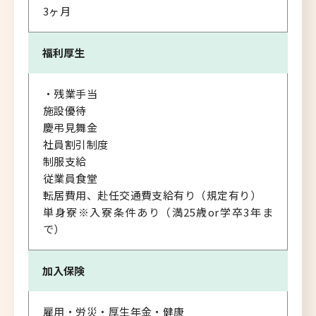
3ヶ月
福利厚生
・残業手当
施設優待
慶弔見舞金
社員割引制度
制服支給
従業員食堂
転居費用、赴任交通費支給有り（規定有り）
単身寮※入寮条件あり（満25歳or学卒3年ま
で）
加入保険
雇用・労災・厚生年金・健康