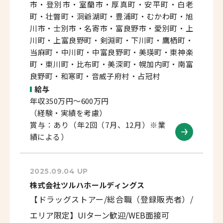
市・登別市・室蘭市・厚真町・安平町・白老
町・壮瞥町・洞爺湖町・豊浦町・むかわ町・旭
川市・士別市・名寄市・富良野市・愛別町・上
川町・上富良野町・剣淵町・下川町・鷹栖町・
当麻町・中川町・中富良野町・美瑛町・東神楽
町・東川町・比布町・美深町・幌加内町・南富
良野町・和寒町・音威子府村・占冠村
給与
年収350万円～600万円
（経験・実績を考慮）
賞与：あり（年2回（7月、12月）※業
績による）
2025.09.04 UP
株式会社ツルハホールディングス
【ドラッグストアー/総合職（登録販売者）/
エリア限定】UIターン歓迎/WEB面接可