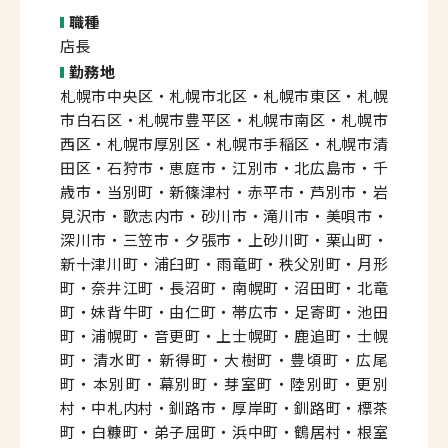
職種
店長
勤務地
札幌市中央区・札幌市北区・札幌市東区・札幌
市白石区・札幌市豊平区・札幌市南区・札幌市
西区・札幌市厚別区・札幌市手稲区・札幌市清
田区・石狩市・恵庭市・江別市・北広島市・千
歳市・当別町・新篠津村・赤平市・芦別市・岩
見沢市・歌志内市・砂川市・滝川市・美唄市・
深川市・三笠市・夕張市・上砂川町・栗山町・
新十津川町・浦臼町・雨竜町・秩父別町・月形
町・奈井江町・長沼町・南幌町・沼田町・北竜
町・妹背牛町・由仁町・帯広市・足寄町・池田
町・浦幌町・音更町・上士幌町・鹿追町・士幌
町・清水町・新得町・大樹町・豊頃町・広尾
町・本別町・幕別町・芽室町・陸別町・更別
村・中札内村・釧路市・厚岸町・釧路町・標茶
町・白糠町・弟子屈町・浜中町・鶴居村・根室