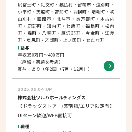
尻富士町・礼文町・猿払村・留萌市・遠別町・
小平町・天塩町・苫前町・羽幌町・増毛町・初
山別村・函館市・北斗市・長万部町・木古内
町・鹿部町・知内町・七飯町・福島町・松前
町・森町・八雲町・厚沢部町・今金町・江差
町・奥尻町・乙部町・上ノ国町・せたな町
給与
年収350万円～400万円
（経験・実績を考慮）
賞与：あり（年2回 （7月・12月））
2025.09.04 UP
株式会社ツルハホールディングス
【ドラッグストアー/薬剤師/エリア限定有】
UIターン歓迎/WEB面接可
職種