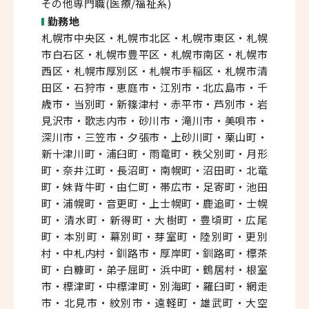
その他専門職(医療/福祉系)
勤務地
札幌市中央区・札幌市北区・札幌市東区・札幌
市白石区・札幌市豊平区・札幌市南区・札幌市
西区・札幌市厚別区・札幌市手稲区・札幌市清
田区・石狩市・恵庭市・江別市・北広島市・千
歳市・当別町・新篠津村・赤平市・芦別市・岩
見沢市・歌志内市・砂川市・滝川市・美唄市・
深川市・三笠市・夕張市・上砂川町・栗山町・
新十津川町・浦臼町・雨竜町・秩父別町・月形
町・奈井江町・長沼町・南幌町・沼田町・北竜
町・妹背牛町・由仁町・帯広市・足寄町・池田
町・浦幌町・音更町・上士幌町・鹿追町・士幌
町・清水町・新得町・大樹町・豊頃町・広尾
町・本別町・幕別町・芽室町・陸別町・更別
村・中札内村・釧路市・厚岸町・釧路町・標茶
町・白糠町・弟子屈町・浜中町・鶴居村・根室
市・標津町・中標津町・別海町・羅臼町・網走
市・北見市・紋別市・遠軽町・雄武町・大空