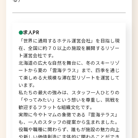
北海道へのU・Iターン向け
転職情報
求人PR
キャリアマップ
「世界に通用するホテル運営会社」を目指し現
在、全国に約７０以上の施設を展開するリゾー
転職の体験談
ト運営会社です。
北海道の広大な自然を舞台に、冬のスキーリゾ
転職と年収のハナシ
ートから夏の「雲海テラス」まで、四季を通じ
て楽しめる大規模な滞在型リゾートを運営して
転職コラム
います。
私たちの最大の強みは、スタッフ一人ひとりの
「やってみたい」という想いを尊重し、挑戦を
歓迎するフラットな組織文化です。
運営会社について
実際に今やトマムの象徴である『雲海テラス』
も、一人のスタッフの提案から生まれました。
企業担当者の方へ
役職や職種に関わらず、誰もが施設の魅力向上
お問い合わせ
や新しい価値創造に主体的に関わることができ