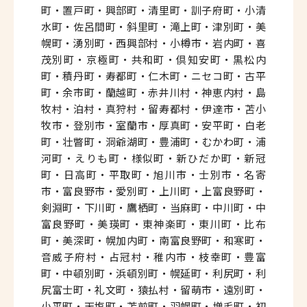
町・置戸町・興部町・清里町・訓子府町・小清
水町・佐呂間町・斜里町・滝上町・津別町・美
幌町・湧別町・西興部村・小樽市・岩内町・喜
茂別町・京極町・共和町・倶知安町・黒松内
町・積丹町・寿都町・仁木町・ニセコ町・古平
町・余市町・蘭越町・赤井川村・神恵内村・島
牧村・泊村・真狩村・留寿都村・伊達市・苫小
牧市・登別市・室蘭市・厚真町・安平町・白老
町・壮瞥町・洞爺湖町・豊浦町・むかわ町・浦
河町・えりも町・様似町・新ひだか町・新冠
町・日高町・平取町・旭川市・士別市・名寄
市・富良野市・愛別町・上川町・上富良野町・
剣淵町・下川町・鷹栖町・当麻町・中川町・中
富良野町・美瑛町・東神楽町・東川町・比布
町・美深町・幌加内町・南富良野町・和寒町・
音威子府村・占冠村・稚内市・枝幸町・豊富
町・中頓別町・浜頓別町・幌延町・利尻町・利
尻富士町・礼文町・猿払村・留萌市・遠別町・
小平町・天塩町・苫前町・羽幌町・増毛町・初