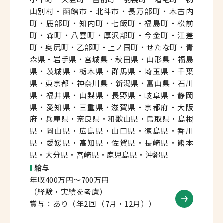
山別村・函館市・北斗市・長万部町・木古内
町・鹿部町・知内町・七飯町・福島町・松前
町・森町・八雲町・厚沢部町・今金町・江差
町・奥尻町・乙部町・上ノ国町・せたな町・青
森県・岩手県・宮城県・秋田県・山形県・福島
県・茨城県・栃木県・群馬県・埼玉県・千葉
県・東京都・神奈川県・新潟県・富山県・石川
県・福井県・山梨県・長野県・岐阜県・静岡
県・愛知県・三重県・滋賀県・京都府・大阪
府・兵庫県・奈良県・和歌山県・鳥取県・島根
県・岡山県・広島県・山口県・徳島県・香川
県・愛媛県・高知県・佐賀県・長崎県・熊本
県・大分県・宮崎県・鹿児島県・沖縄県
給与
年収400万円～700万円
（経験・実績を考慮）
賞与：あり（年2回 （7月・12月））