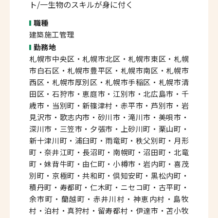
ト/一生物のスキルが身に付く
職種
建築施工管理
勤務地
札幌市中央区・札幌市北区・札幌市東区・札幌
市白石区・札幌市豊平区・札幌市南区・札幌市
西区・札幌市厚別区・札幌市手稲区・札幌市清
田区・石狩市・恵庭市・江別市・北広島市・千
歳市・当別町・新篠津村・赤平市・芦別市・岩
見沢市・歌志内市・砂川市・滝川市・美唄市・
深川市・三笠市・夕張市・上砂川町・栗山町・
新十津川町・浦臼町・雨竜町・秩父別町・月形
町・奈井江町・長沼町・南幌町・沼田町・北竜
町・妹背牛町・由仁町・小樽市・岩内町・喜茂
別町・京極町・共和町・倶知安町・黒松内町・
積丹町・寿都町・仁木町・ニセコ町・古平町・
余市町・蘭越町・赤井川村・神恵内村・島牧
村・泊村・真狩村・留寿都村・伊達市・苫小牧