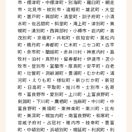
市・標津町・中標津町・別海町・羅臼町・網走
市・北見市・紋別市・遠軽町・雄武町・大空
町・置戸町・興部町・清里町・訓子府町・小清
水町・佐呂間町・斜里町・滝上町・津別町・美
幌町・湧別町・西興部村・小樽市・岩内町・喜
茂別町・京極町・共和町・倶知安町・黒松内
町・積丹町・寿都町・仁木町・ニセコ町・古平
町・余市町・蘭越町・赤井川村・神恵内村・島
牧村・泊村・真狩村・留寿都村・伊達市・苫小
牧市・登別市・室蘭市・厚真町・安平町・白老
町・壮瞥町・洞爺湖町・豊浦町・むかわ町・浦
河町・えりも町・様似町・新ひだか町・新冠
町・日高町・平取町・旭川市・士別市・名寄
市・富良野市・愛別町・上川町・上富良野町・
剣淵町・下川町・鷹栖町・当麻町・中川町・中
富良野町・美瑛町・東神楽町・東川町・比布
町・美深町・幌加内町・南富良野町・和寒町・
音威子府村・占冠村・稚内市・枝幸町・豊富
町・中頓別町・浜頓別町・幌延町・利尻町・利