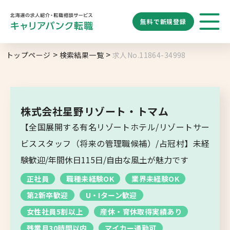
無料で
新規登録
勤務地
業種
職種
トップページ
検索結果一覧
求人No.11864-34998
求人履歴はありません。
給与
求人検索
特徴
キーワード
地域名から探す
マップから探す
株式会社星野リゾート・トマム
札幌市
【全国展開する有名リゾートホテル/リゾートサー
ブックマーク
求人を探す
道央エリア
ビススタッフ（将来の管理職候補）/占冠村】未経
空知エリア
験歓迎/年間休日115日/自由な風土が魅力です
道東エリア
求人閲覧履歴
新着求人一覧
正社員
職種未経験OK
業界未経験OK
釧路・根室エリア
第2新卒歓迎
U・Iターン歓迎
オホーツクエリア
女性社員5割以上
産休・育休取得実績あり
残業月30時間以内
マイカー通勤可
後志エリア