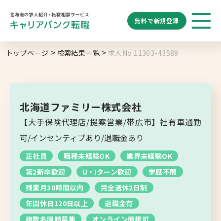
無料で
新規登録
勤務地
業種
職種
トップページ
検索結果一覧
求人No.11303-43589
求人履歴はありません。
給与
求人検索
特徴
キーワード
地域名から探す
マップから探す
北海道ファミリー株式会社
札幌市
【大手保険代理店/提案営業/帯広市】社有車通勤
ブックマーク
求人を探す
道央エリア
可/インセンティブあり/退職金あり
空知エリア
正社員
職種未経験OK
業界未経験OK
道東エリア
求人閲覧履歴
新着求人一覧
第2新卒歓迎
U・Iターン歓迎
学歴不問
釧路・根室エリア
残業月30時間以内
完全週休2日制
オホーツクエリア
年間休日120日以上
退職金有
複数名同時募集
オンライン面接可
後志エリア