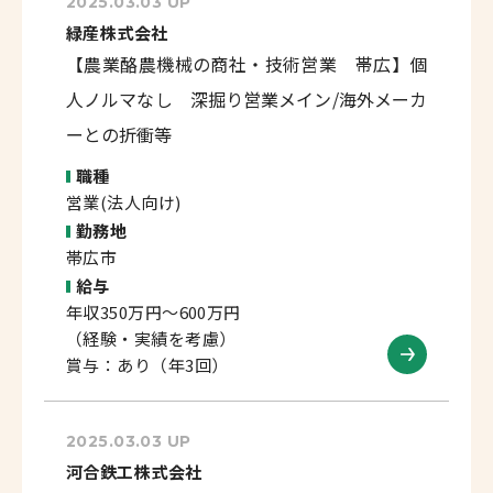
2025.03.03 UP
緑産株式会社
【農業酪農機械の商社・技術営業 帯広】個
人ノルマなし 深掘り営業メイン/海外メーカ
ーとの折衝等
職種
営業(法人向け)
勤務地
帯広市
給与
年収350万円～600万円
（経験・実績を考慮）
賞与：あり（年3回）
2025.03.03 UP
河合鉄工株式会社