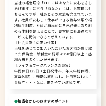
当社の経営理念「ＨＦＣはあなたに安心をさし
あげます」に言う『あなた』には、お客様はも
北海道へのU・Iターン向け
ちろんですが、社員とその家族も含まれていま
転職情報
す。社員が安心して仕事ができる給与体系や福
利厚生制度、社員が積極的に自己啓発に取り組
キャリアマップ
める体制を整えることで、お客様にも最適なサ
ービスを提供できると考えています。
転職の体験談
【社会貢献性の高い仕事】
当社を通じてご加入いただいたお客様が受け取
転職と年収のハナシ
った保険金・給付金の総額は350億円以上！感
謝の声を多くいただきます。
転職コラム
【ライフ＆ワークバランスの充実】
年間休日125日（土日祝休み、年末年始休暇、
夏季休暇）、転勤は原則なし、社用車は1人に1
台貸与・・・など、働きやすい環境です。
運営会社について
企業担当者の方へ
担当者からのおすすめポイント
お問い合わせ