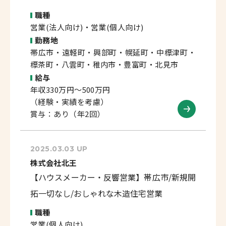
職種
営業(法人向け)・営業(個人向け)
勤務地
帯広市・遠軽町・興部町・幌延町・中標津町・
標茶町・八雲町・稚内市・豊富町・北見市
給与
年収330万円～500万円
（経験・実績を考慮）
賞与：あり（年2回）
2025.03.03 UP
株式会社北王
【ハウスメーカー・反響営業】帯広市/新規開
拓一切なし/おしゃれな木造住宅営業
職種
営業(個人向け)