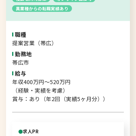
転職支援サービス
異業種からの転職実績あり
胆振・日高エリア
道北・旭川エリア
新規登録
稚内・留萌エリア
職種
道南エリア
提案営業（帯広）
よくあるご質問
フルリモート
勤務地
帯広市
北海道以外
給与
ログイン
年収400万円～520万円
（経験・実績を考慮）
賞与：あり（年2回（実績5ヶ月分））
キャリアバンク
転職支援サービスのご案内
求人PR
コンサルタント紹介