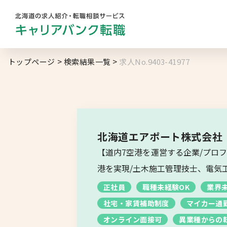
勤務地
業
トップページ
検索結果一覧
求人No.9403-41977
キャリアバンク
転職支援サービスの
地域名から探す
マ
コンサルタント紹介
北海道へのU・Iターン向け
転職情報
求人履歴はありません。
北海道エアポート株式会社
札幌市
【道内7空港を運営する企業/プロ
キャリアマップ
道央エリア
港を実現/土木施工管理技士、電気
転職の体験談
正社員
職種未経験OK
業界
空知エリア
社宅・家賃補助制度
マイカー通
転職と年収のハナシ
オンライン面接可
異業種からの
道東エリア