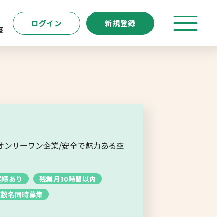
ログイン
新規登録
歴
特徴
キーワード
転職支援サービス
新規登録
オンリーワン企業/安全で魅力ある空
よくあるご質問
実績あり
残業月30時間以内
複数名同時募集