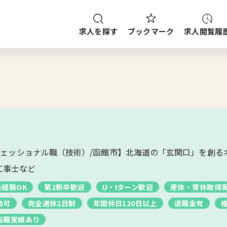
求人を探す
求人閲覧履
ブックマーク
種
職種
給与
求人検索
ご案内
ップから探す
フェッショナル職（技術）/函館市】北海道の「玄関口」を創る
ブックマーク
求人を探す
工事士など
未経験OK
第2新卒歓迎
U・Iターン歓迎
産休・育休取得
勤可
完全週休2日制
年間休日120日以上
退職金有
転職実績あり
求人閲覧履歴
新着求人一覧