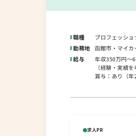
転職コラム
釧路・根室エリア
オホーツクエリア
職種
プロフェッショ
運営会社について
企業担当者の方へ
勤務地
函館市・マイカ
後志エリア
給与
年収350万円～6
胆振・日高エリア
（経験・実績を
賞与：あり（年2
道北・旭川エリア
稚内・留萌エリア
道南エリア
求人PR
フルリモート