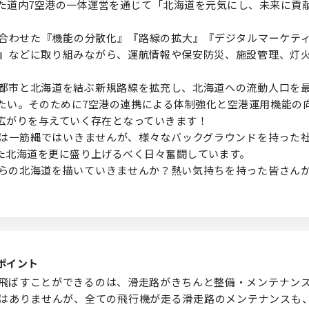
た道内7空港の一体運営を通じて「北海道を元気にし、未来に貢
合わせた『機能の分散化』『路線の拡大』『デジタルマーケテ
』などに取り組みながら、運航情報や保安防災、施設管理、灯
都市と北海道を結ぶ新規路線を拡充し、北海道への流動人口を
たい。そのために7空港の連携による体制強化と空港運用機能の
広がりを与えていく存在となっていきます！
は一筋縄ではいきませんが、様々なバックグラウンドを持った
た北海道を更に盛り上げるべく日々奮闘しています。
らの北海道を描いていきませんか？熱い気持ちを持った皆さん
ポイント
飛ばすことができるのは、滑走路がきちんと整備・メンテナン
はありませんが、全ての飛行機が走る滑走路のメンテナンスも