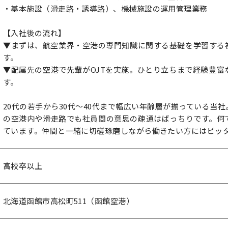
・基本施設（滑走路・誘導路）、機械施設の運用管理業務
【入社後の流れ】
▼まずは、航空業界・空港の専門知識に関する基礎を学習する
す。
▼配属先の空港で先輩がOJTを実施。ひとり立ちまで経験豊富
す。
20代の若手から30代～40代まで幅広い年齢層が揃っている当
の空港内や滑走路でも社員間の意思の疎通はばっちりです。何
ています。仲間と一緒に切磋琢磨しながら働きたい方にはピッ
高校卒以上
北海道函館市高松町511（函館空港）