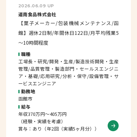
2026.06.09 UP
道南食品株式会社
【菓子メーカー/包装機械メンテナンス/函
館】週休2日制/年間休日122日/月平均残業5
～10時間程度
職種
工場長・研究/開発・生産/製造技術開発・生産
管理/品質管理・製造部門・セールスエンジニ
ア・基礎/応用研究/分析・保守/設備管理・サ
ービスエンジニア
勤務地
函館市
給与
年収370万円～405万円
（経験・実績を考慮）
賞与：あり（年2回（実績5ヶ月分））