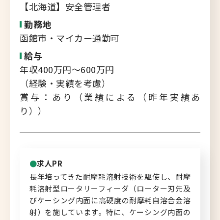
転職支援サービス
【北海道】安全管理者
胆振・日高エリア
勤務地
道北・旭川エリア
函館市・マイカー通勤可
新規登録
稚内・留萌エリア
給与
道南エリア
年収400万円～600万円
よくあるご質問
（経験・実績を考慮）
フルリモート
賞与：あり（業績による（昨年実績あ
北海道以外
り））
ログイン
求人PR
長年培ってきた耐摩耗溶射技術を駆使し、耐摩
キャリアバンク
耗溶射型ロータリーフィーダ（ローター刃先及
転職支援サービスのご案内
びケーシング内面に高硬度の耐摩耗自溶合金溶
射）を施しています。特に、ケーシング内面の
コンサルタント紹介