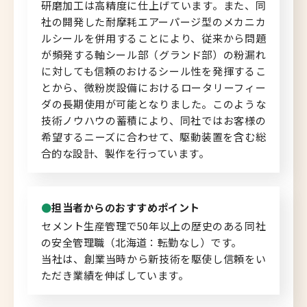
研磨加工は高精度に仕上げています。また、同
社の開発した耐摩耗エアーパージ型のメカニカ
北海道へのU・Iターン向け
ルシールを併用することにより、従来から問題
転職情報
が頻発する軸シール部（グランド部）の粉漏れ
に対しても信頼のおけるシール性を発揮するこ
キャリアマップ
とから、微粉炭設備におけるロータリーフィー
ダの長期使用が可能となりました。このような
転職の体験談
技術ノウハウの蓄積により、同社ではお客様の
希望するニーズに合わせて、駆動装置を含む総
転職と年収のハナシ
合的な設計、製作を行っています。
転職コラム
担当者からのおすすめポイント
セメント生産管理で50年以上の歴史のある同社
の安全管理職（北海道：転勤なし）です。
運営会社について
当社は、創業当時から新技術を駆使し信頼をい
企業担当者の方へ
ただき業績を伸ばしています。
お問い合わせ