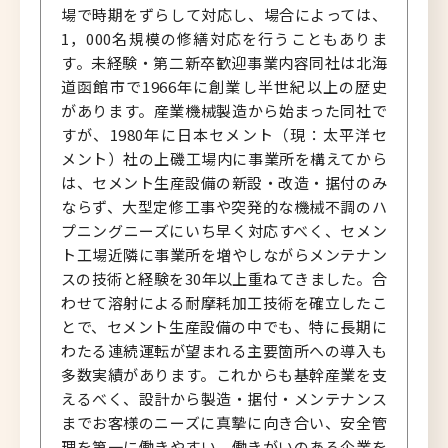
場で時期をずらして対応し、場合によっては、
1，000名規模の修繕対応を行うこともありま
す。未経験・第二新卒歓迎事業内容同社は北海
道函館市で1966年に創業し半世紀以上の歴史
があります。産業機械製造から始まった同社で
すが、1980年に日本セメント（現：太平洋セ
メント）社の上磯工場内に事業所を構えてから
は、セメント生産設備の新設・改造・据付のみ
ならず、大型定修工事や突発的な機械不調のハ
プニングニーズにいち早く対応すべく、セメン
ト工場近隣に事業所を増やしながらメンテナン
スの技術と経験を30年以上重ねてきました。合
わせて溶射による耐摩耗加工技術を確立したこ
とで、セメント生産設備の中でも、特に長期に
わたる連続運転が望まれる主要箇所への導入も
多数実績があります。これからも基幹産業を支
えるべく、設計から製造・据付・メンテナンス
までお客様のニーズに真摯に向き合い、安全管
理を第一に働きやすい、働きがいのある企業を