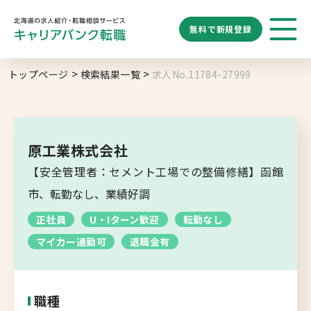
無料で
新規登録
勤務地
業種
職種
トップページ
検索結果一覧
求人No.11784-27999
求人履歴はありません。
給与
求人検索
特徴
キーワード
地域名から探す
マップから探す
原工業株式会社
札幌市
【安全管理者：セメント工場での整備修繕】函館
ブックマーク
求人を探す
道央エリア
市、転勤なし、業績好調
空知エリア
正社員
U・Iターン歓迎
転勤なし
道東エリア
求人閲覧履歴
新着求人一覧
マイカー通勤可
退職金有
釧路・根室エリア
オホーツクエリア
職種
後志エリア