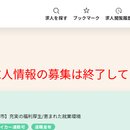
求人を探す
求人閲覧履
ブックマーク
種
職種
給与
求人検索
ご案内
ップから探す
求人情報の募集は終了して
ブックマーク
求人を探す
市】充実の福利厚生/恵まれた就業環境
イカー通勤可
退職金有
求人閲覧履歴
新着求人一覧