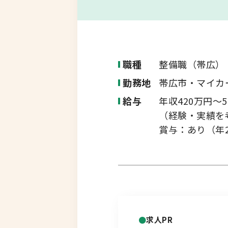
転職コラム
釧路・根室エリア
オホーツクエリア
職種
整備職（帯広）
運営会社について
企業担当者の方へ
勤務地
帯広市・マイカ
後志エリア
給与
年収420万円～5
胆振・日高エリア
（経験・実績を
賞与：あり（年
道北・旭川エリア
稚内・留萌エリア
道南エリア
求人PR
フルリモート