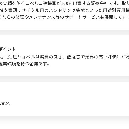
の実績を誇るコベルコ建機㈱が100％出資する販売会社です。取
機や資源リサイクル用のハンドリング機械といった用途別専用
それらの修理やメンテナンス等のサポートサービスも展開してい
ポイント
力（油圧ショベルは燃費の良さ、低騒音で業界の高い評価）が
就業環境を持つ企業です。
00名