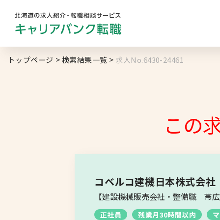
勤務地
業
トップページ
検索結果一覧
求人No.6430-24461
キャリアバンク
転職支援サービスの
地域名から探す
マ
コンサルタント紹介
この
北海道へのU・Iターン向け
転職情報
求人履歴はありません。
札幌市
キャリアマップ
道央エリア
転職の体験談
コベルコ建機日本株式会社
空知エリア
【建設機械販売会社・整備職 帯広
転職と年収のハナシ
正社員
道東エリア
残業月30時間以内
マ