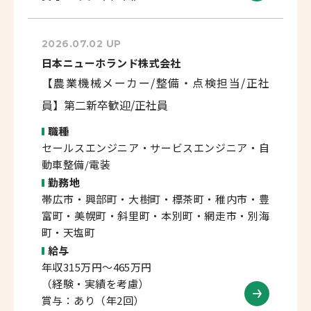
2026.07.02 UP
日本ニューホランド株式会社
【農業機械メーカー/整備・点検担当/正社
員】第二新卒歓迎/正社員
職種
セールスエンジニア・サービスエンジニア・自
動車整備/電装
勤務地
帯広市・興部町・大樹町・標茶町・稚内市・豊
富町・美幌町・斜里町・本別町・網走市・別海
町・天塩町
給与
年収315万円～465万円
（経験・実績を考慮）
賞与：あり（年2回）