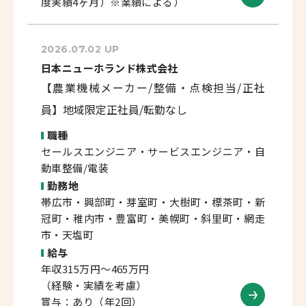
度実績4ヶ月）※業績による）
2026.07.02 UP
日本ニューホランド株式会社
【農業機械メーカー/整備・点検担当/正社
員】地域限定正社員/転勤なし
職種
セールスエンジニア・サービスエンジニア・自
動車整備/電装
勤務地
帯広市・興部町・芽室町・大樹町・標茶町・新
冠町・稚内市・豊富町・美幌町・斜里町・網走
市・天塩町
給与
年収315万円～465万円
（経験・実績を考慮）
賞与：あり（年2回）