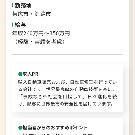
転職支援サービス
勤務地
胆振・日高エリア
帯広市・釧路市
道北・旭川エリア
給与
新規登録
稚内・留萌エリア
年収240万円～350万円
（経験・実績を考慮）
道南エリア
よくあるご質問
フルリモート
北海道以外
求人PR
ログイン
輸入自動車販売および、自動車修理を行ってい
る会社です。世界最高峰の自動車技術を基に、
「事故なき車社会を目指して」日々進化を続
け、顧客に世界最高の安全性を届けています。
キャリアバンク
転職支援サービスのご案内
担当者からのおすすめポイント
コンサルタント紹介