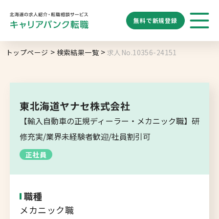
無料で
新規登録
勤務地
業種
職種
トップページ
検索結果一覧
求人No.10356-24151
求人履歴はありません。
給与
求人検索
特徴
キーワード
地域名から探す
マップから探す
東北海道ヤナセ株式会社
札幌市
【輸入自動車の正規ディーラー・メカニック職】研
ブックマーク
求人を探す
道央エリア
修充実/業界未経験者歓迎/社員割引可
空知エリア
正社員
道東エリア
求人閲覧履歴
新着求人一覧
釧路・根室エリア
職種
オホーツクエリア
メカニック職
後志エリア