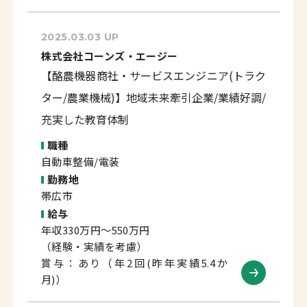
2025.03.03 UP
株式会社コーンズ・エージー
【酪農機器商社・サービスエンジニア(トラク
ター/農業機械)】地域未来牽引企業/業績好調/
充実した教育体制
職種
自動車整備/電装
勤務地
帯広市
給与
年収330万円～550万円
（経験・実績を考慮）
賞与：あり（年2回(昨年実績5.4か
月)）