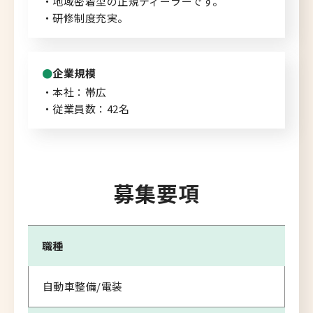
・地域密着型の正規ディーラーです。
・研修制度充実。
北海道へのU・Iターン向け
転職情報
企業規模
キャリアマップ
・本社：帯広
・従業員数：42名
転職の体験談
転職と年収のハナシ
転職コラム
募集要項
職種
運営会社について
企業担当者の方へ
自動車整備/電装
お問い合わせ