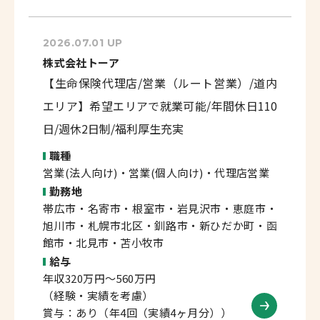
2026.07.01 UP
株式会社トーア
【生命保険代理店/営業（ルート営業）/道内
エリア】希望エリアで就業可能/年間休日110
日/週休2日制/福利厚生充実
職種
営業(法人向け)・営業(個人向け)・代理店営業
勤務地
帯広市・名寄市・根室市・岩見沢市・恵庭市・
旭川市・札幌市北区・釧路市・新ひだか町・函
館市・北見市・苫小牧市
給与
年収320万円～560万円
（経験・実績を考慮）
賞与：あり（年4回（実績4ヶ月分））