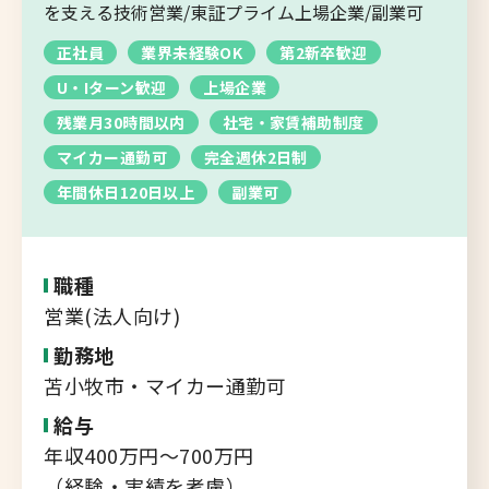
転職支援サービス
を支える技術営業/東証プライム上場企業/副業可
胆振・日高エリア
正社員
業界未経験OK
第2新卒歓迎
道北・旭川エリア
U・Iターン歓迎
上場企業
新規登録
稚内・留萌エリア
残業月30時間以内
社宅・家賃補助制度
道南エリア
マイカー通勤可
完全週休2日制
よくあるご質問
フルリモート
年間休日120日以上
副業可
北海道以外
ログイン
職種
営業(法人向け)
勤務地
苫小牧市・マイカー通勤可
キャリアバンク
給与
転職支援サービスのご案内
年収400万円～700万円
コンサルタント紹介
（経験・実績を考慮）