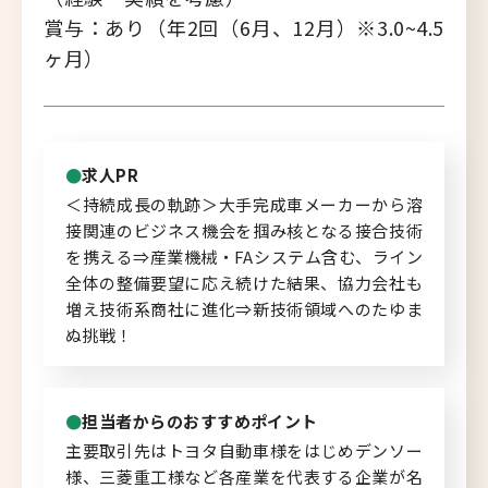
賞与：あり（年2回（6月、12月）※3.0~4.5
北海道へのU・Iターン向け
ヶ月）
転職情報
キャリアマップ
転職の体験談
求人PR
＜持続成長の軌跡＞大手完成車メーカーから溶
転職と年収のハナシ
接関連のビジネス機会を掴み核となる接合技術
を携える⇒産業機械・FAシステム含む、ライン
転職コラム
全体の整備要望に応え続けた結果、協力会社も
増え技術系商社に進化⇒新技術領域へのたゆま
ぬ挑戦！
運営会社について
担当者からのおすすめポイント
企業担当者の方へ
主要取引先はトヨタ自動車様をはじめデンソー
様、三菱重工様など各産業を代表する企業が名
お問い合わせ