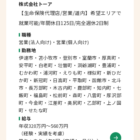
株式会社トーア
【生命保険代理店/営業/道内】希望エリアで
就業可能/年間休日125日/完全週休2日制
職種
営業(法人向け)・営業(個人向け)
勤務地
伊達市・苫小牧市・登別市・室蘭市・厚真町・
安平町・白老町・壮瞥町・洞爺湖町・豊浦町・
むかわ町・浦河町・えりも町・様似町・新ひだ
か町・新冠町・日高町・平取町・函館市・北斗
市・長万部町・木古内町・鹿部町・知内町・七
飯町・福島町・松前町・森町・八雲町・厚沢部
町・今金町・江差町・奥尻町・乙部町・上ノ国
町・せたな町
給与
年収320万円～560万円
（経験・実績を考慮）