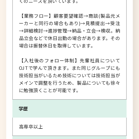
くのニーズを頂いています。
【業務フロー】顧客要望確認→商談(製品元メ
ーカーと同行の場合もあり)→見積提出→受注
→詳細検討→進捗管理→納品・立会→検収。納
品立会などで休日出勤の場合があります。その
場合は振替休日を取得しています。
【入社後のフォロー体制】先輩社員について
OJTで学んで頂きます。また同じグループにも
技術担当がいるため技術については技術担当が
メインで調整を行うため、製品についても徐々
に勉強頂くことが可能です。
学歴
高専卒以上