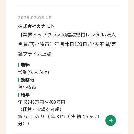
2025.03.03 UP
株式会社カナモト
【業界トップクラスの建設機械レンタル/法人
営業/苫小牧市】年間休日123日/学歴不問/東
証プライム上場
職種
営業(法人向け)
勤務地
苫小牧市
給与
年収348万円～480万円
（経験・実績を考慮）
賞与：あり（年3回（実績4.5ヶ月
分））