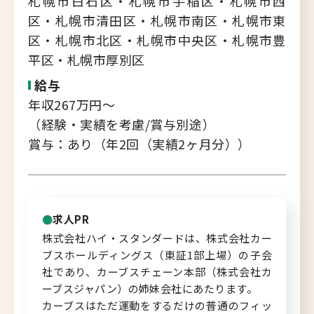
札幌市白石区・札幌市手稲区・札幌市西
区・札幌市清田区・札幌市南区・札幌市東
北海道へのU・Iターン向け
区・札幌市北区・札幌市中央区・札幌市豊
転職情報
平区・札幌市厚別区
キャリアマップ
給与
年収267万円～
転職の体験談
（経験・実績を考慮/賞与別途）
賞与：あり（年2回（実績2ヶ月分））
転職と年収のハナシ
転職コラム
求人PR
株式会社ハイ・スタンダードは、株式会社カー
運営会社について
ブスホールディングス（東証1部上場）の子会
社であり、カーブスチェーン本部（株式会社カ
企業担当者の方へ
ーブスジャパン）の姉妹会社にあたります。
カーブスはただ運動をするだけの普通のフィッ
お問い合わせ