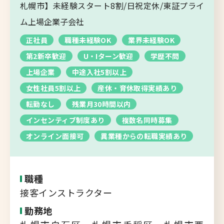
転職支援サービス
札幌市】未経験スタート8割/日祝定休/東証プライ
胆振・日高エリア
ム上場企業子会社
道北・旭川エリア
正社員
職種未経験OK
業界未経験OK
新規登録
稚内・留萌エリア
第2新卒歓迎
U・Iターン歓迎
学歴不問
道南エリア
上場企業
中途入社5割以上
よくあるご質問
フルリモート
女性社員5割以上
産休・育休取得実績あり
北海道以外
転勤なし
残業月30時間以内
インセンティブ制度あり
複数名同時募集
ログイン
オンライン面接可
異業種からの転職実績あり
職種
キャリアバンク
接客インストラクター
転職支援サービスのご案内
勤務地
コンサルタント紹介