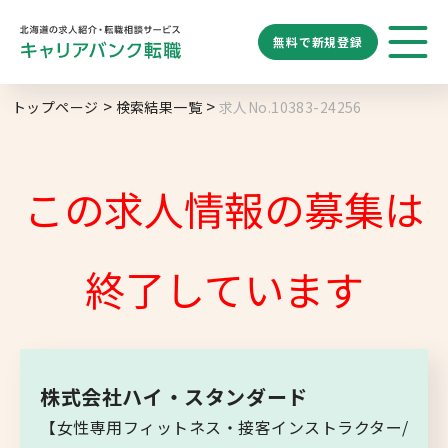
無料で
新規登録
勤務地
業種
職種
トップページ
検索結果一覧
求人No.10383-24256
求人履歴はありません。
給与
求人検索
特徴
キーワード
地域名から探す
マップから探す
この求人情報の募集は
札幌市
ブックマーク
求人を探す
道央エリア
終了しています
空知エリア
道東エリア
求人閲覧履歴
新着求人一覧
釧路・根室エリア
株式会社ハイ・スタンダード
オホーツクエリア
【女性専用フィットネス・接客インストラクター/
後志エリア