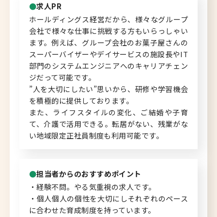
求人PR
北海道へのU・Iターン向け
ホールディングス経営だから、様々なグループ
転職情報
会社で様々な仕事に挑戦する方もいらっしゃい
ます。例えば、グループ会社のお菓子屋さんの
キャリアマップ
スーパーバイザーやデイサービスの施設長やIT
部門のシステムエンジニアへのキャリアチェン
ジだって可能です。
転職の体験談
”人を大切にしたい”思いから、研修や学習機会
を積極的に提供しております。
転職と年収のハナシ
また、ライフスタイルの変化、ご結婚や子育
て、介護で活用できる。転居がない、残業がな
転職コラム
い地域限定正社員制度も利用可能です。
運営会社について
担当者からのおすすめポイント
・経験不問。やる気重視の求人です。
企業担当者の方へ
・個人個人の個性を大切にしそれぞれのペース
に合わせた育成制度を持っています。
お問い合わせ