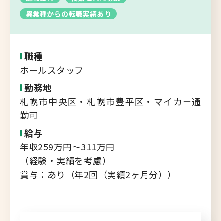
転職支援サービス
異業種からの転職実績あり
胆振・日高エリア
道北・旭川エリア
新規登録
稚内・留萌エリア
職種
道南エリア
ホールスタッフ
よくあるご質問
フルリモート
勤務地
札幌市中央区・札幌市豊平区・マイカー通
北海道以外
勤可
ログイン
給与
年収259万円～311万円
（経験・実績を考慮）
賞与：あり（年2回（実績2ヶ月分））
キャリアバンク
転職支援サービスのご案内
コンサルタント紹介