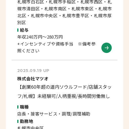
札幌市白石区・札幌市手稲区・札幌市西区・札
幌市清田区・札幌市南区・札幌市東区・札幌市
北区・札幌市中央区・札幌市豊平区・札幌市厚
別区
給与
年収240万円～280万円
+インセンティブや資格手当 ※備考参
照ください
2025.09.19 UP
株式会社マツオ
【創業60年超の道内ソウルフード/店舗スタッ
フ/札幌】未経験可/人柄重視/長時間労働無し
職種
店長・接客サービス・調理/調理補助
勤務地
札幌市中央区