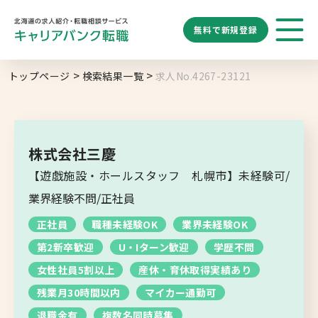
無料で
新規登録
勤務地
業種
職種
トップページ
検索結果一覧
求人No.4267-23121
求人履歴はありません。
給与
求人検索
特徴
キーワード
地域名から探す
マップから探す
株式会社三慶
札幌市
【遊戯施設・ホールスタッフ 札幌市】未経験可/
ブックマーク
求人を探す
道央エリア
業界経験不問/正社員
空知エリア
正社員
職種未経験OK
業界未経験OK
道東エリア
求人閲覧履歴
新着求人一覧
第2新卒歓迎
U・Iターン歓迎
学歴不問
釧路・根室エリア
女性社員5割以上
産休・育休取得実績あり
オホーツクエリア
残業月30時間以内
マイカー通勤可
退職金有
複数名同時募集
後志エリア