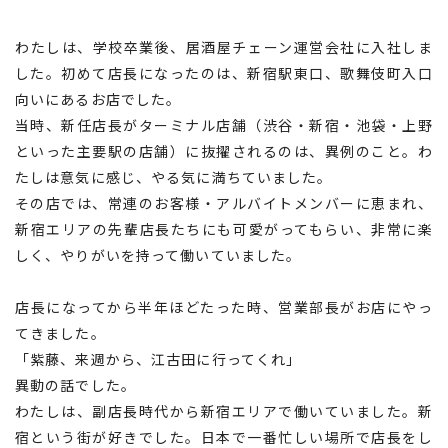
転職支援サービス
胆振・日高エリア
わたしは、学校卒業後、居酒屋チェーン運営会社に入社しま
道北・旭川エリア
した。初めて店長になったのは、新宿駅東口、歌舞伎町入口
新規登録
向いにあるお店でした。
稚内・留萌エリア
当時、新任店長がターミナル店舗（渋谷・新宿・池袋・上野
道南エリア
といった主要駅の店舗）に抜擢されるのは、異例のこと。わ
よくあるご質問
フルリモート
たしは意気に感じ、やる気に満ちていました。
その店では、常連のお客様・アルバイトメンバーに恵まれ、
北海道以外
新宿エリアの先輩店長たちにも可愛がってもらい、非常に楽
ログイン
しく、やりがいを持って働いていました。
店長になってから半年ほどたった時、営業部長がお店にやっ
てきました。
「紫藤、来週から、江古田に行ってくれ」
キャリアバンク
異動の話でした。
転職支援サービスのご案内
わたしは、副店長時代から新宿エリアで働いていました。新
コンサルタント紹介
宿という街が好きでした。日本で一番忙しい場所で店長をし