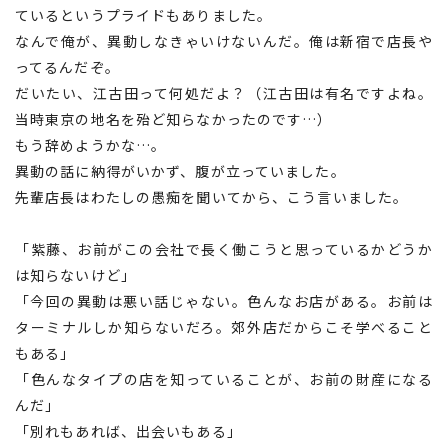
ているというプライドもありました。
北海道へのU・Iターン向け
なんで俺が、異動しなきゃいけないんだ。俺は新宿で店長や
転職情報
ってるんだぞ。
だいたい、江古田って何処だよ？（江古田は有名ですよね。
キャリアマップ
当時東京の地名を殆ど知らなかったのです…）
もう辞めようかな…。
転職の体験談
異動の話に納得がいかず、腹が立っていました。
先輩店長はわたしの愚痴を聞いてから、こう言いました。
転職と年収のハナシ
「紫藤、お前がこの会社で長く働こうと思っているかどうか
転職コラム
は知らないけど」
「今回の異動は悪い話じゃない。色んなお店がある。お前は
ターミナルしか知らないだろ。郊外店だからこそ学べること
もある」
運営会社について
「色んなタイプの店を知っていることが、お前の財産になる
企業担当者の方へ
んだ」
「別れもあれば、出会いもある」
お問い合わせ