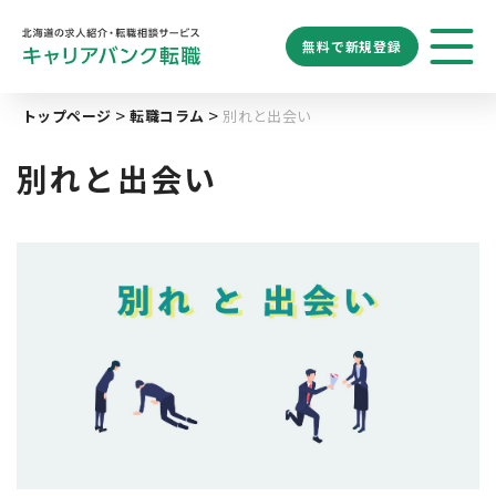
無料で
新規登録
勤務地
業種
職種
トップページ
転職コラム
別れと出会い
求人履歴はありません。
給与
求人検索
特徴
キーワード
別れと出会い
地域名から探す
マップから探す
札幌市
ブックマーク
求人を探す
道央エリア
空知エリア
道東エリア
求人閲覧履歴
新着求人一覧
釧路・根室エリア
オホーツクエリア
後志エリア