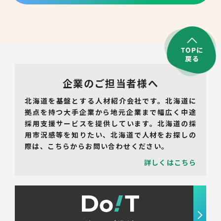
転職支援サービス
胆振・日高エリア
道北・旭川エリア
新規登録
稚内・留萌エリア
道南エリア
企業のご担当者様へ
よくあるご質問
フルリモート
北海道を基盤とする人材紹介会社です。北海道に
北海道以外
拠点を持つ大手企業から地元企業まで幅広く中途
ログイン
採用支援サービスを提供しています。北海道の採
用市況感等を知りたい、北海道で人材をお探しの
際は、こちらからお問い合わせください。
詳しくはこちら
キャリアバンク
転職支援サービスのご案内
コンサルタント紹介