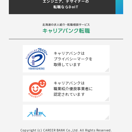
エンジニア、デザイナーの
転職ならDoIT
北海道へのU・Iターン向け
転職情報
キャリアマップ
転職の体験談
キャリアバンクは
プライバシーマークを
転職と年収のハナシ
取得しています
転職コラム
キャリアバンクは
職業紹介優良事業者に
認定されています
運営会社について
企業担当者の方へ
お問い合わせ
Copyright (c) CAREER BANK Co.,Ltd. All Rights Reserved.