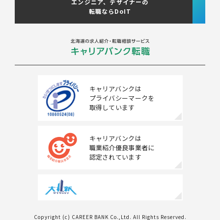
エンジニア、デザイナーの
転職ならDoIT
北海道へのU・Iターン向け
転職情報
キャリアマップ
転職の体験談
キャリアバンクは
プライバシーマークを
転職と年収のハナシ
取得しています
転職コラム
キャリアバンクは
職業紹介優良事業者に
認定されています
運営会社について
企業担当者の方へ
お問い合わせ
Copyright (c) CAREER BANK Co.,Ltd. All Rights Reserved.