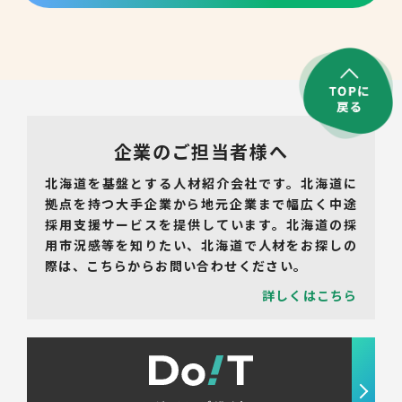
転職支援サービス
胆振・日高エリア
道北・旭川エリア
新規登録
稚内・留萌エリア
道南エリア
企業のご担当者様へ
よくあるご質問
フルリモート
北海道を基盤とする人材紹介会社です。北海道に
北海道以外
拠点を持つ大手企業から地元企業まで幅広く中途
ログイン
採用支援サービスを提供しています。北海道の採
用市況感等を知りたい、北海道で人材をお探しの
際は、こちらからお問い合わせください。
詳しくはこちら
キャリアバンク
転職支援サービスのご案内
コンサルタント紹介