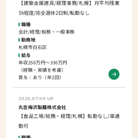
【建築金属建具/経理事務/札幌】月平均残業
5h程度/完全週休2日制/転勤なし
職種
会計/経理/税務・一般事務
勤務地
札幌市白石区
給与
年収250万円～330万円
（経験・実績を考慮）
賞与：あり（年2回）
2025.07.09 UP
丸吉梅沢製麺株式会社
【食品工場/総務・経理/札幌】転勤なし/車通
勤可
職種