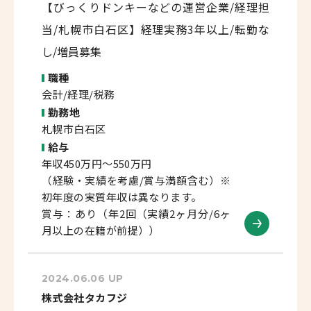
【びっくりドンキーなどの運営企業/経理担
当/札幌市白石区】経理実務3年以上/転勤な
し/増員募集
職種
会計/経理/税務
勤務地
札幌市白石区
給与
年収450万円～550万円
（経験・実績を考慮/賞与満額含む）※
初年度の実質年収は異なります。
賞与：あり（年2回（実績2ヶ月分/6ヶ
月以上の在籍が前提））
2024.06.06 UP
株式会社タカフジ