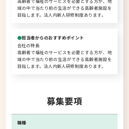
高齢者で福祉のサービスを必要とする方が、地
域の中で当たり前の生活ができる高齢者施設を
北海道へのU・Iターン向け
目指します。法人内新人研修制度あります。
転職情報
キャリアマップ
担当者からのおすすめポイント
会社の特長
転職の体験談
高齢者で福祉のサービスを必要とする方が、地
域の中で当たり前の生活ができる高齢者施設を
転職と年収のハナシ
目指します。法人内新人研修制度あります。
転職コラム
募集要項
運営会社について
企業担当者の方へ
職種
お問い合わせ