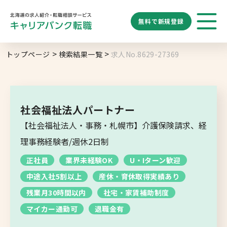
無料で
新規登録
勤務地
業種
職種
トップページ
検索結果一覧
求人No.8629-27369
求人履歴はありません。
給与
求人検索
特徴
キーワード
地域名から探す
マップから探す
社会福祉法人パートナー
札幌市
【社会福祉法人・事務・札幌市】介護保険請求、経
ブックマーク
求人を探す
道央エリア
理事務経験者/週休2日制
空知エリア
正社員
業界未経験OK
U・Iターン歓迎
道東エリア
求人閲覧履歴
新着求人一覧
中途入社5割以上
産休・育休取得実績あり
釧路・根室エリア
残業月30時間以内
社宅・家賃補助制度
オホーツクエリア
マイカー通勤可
退職金有
後志エリア