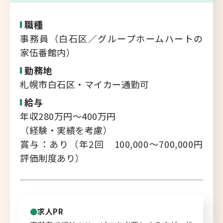
転職支援サービス
胆振・日高エリア
職種
道北・旭川エリア
事務員（白石区／グループホームハートの
新規登録
家伍番館内）
稚内・留萌エリア
道南エリア
勤務地
よくあるご質問
札幌市白石区・マイカー通勤可
フルリモート
給与
北海道以外
年収280万円～400万円
ログイン
（経験・実績を考慮）
賞与：あり（年2回 100,000～700,000円
評価制度あり）
キャリアバンク
転職支援サービスのご案内
求人PR
コンサルタント紹介