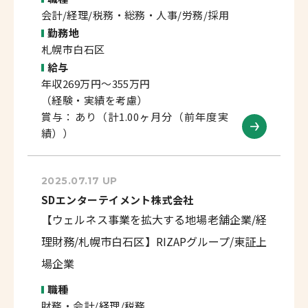
会計/経理/税務・総務・人事/労務/採用
勤務地
札幌市白石区
給与
年収269万円～355万円
（経験・実績を考慮）
賞与：あり（計1.00ヶ月分（前年度実
績））
2025.07.17 UP
SDエンターテイメント株式会社
【ウェルネス事業を拡大する地場老舗企業/経
理財務/札幌市白石区】RIZAPグループ/東証上
場企業
職種
財務・会計/経理/税務