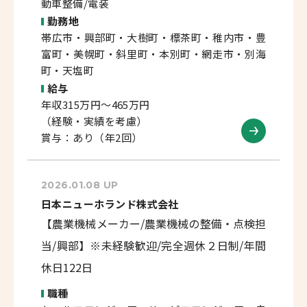
動車整備/電装
勤務地
帯広市・興部町・大樹町・標茶町・稚内市・豊
富町・美幌町・斜里町・本別町・網走市・別海
町・天塩町
給与
年収315万円～465万円
（経験・実績を考慮）
賞与：あり（年2回）
2026.01.08 UP
日本ニューホランド株式会社
【農業機械メーカー/農業機械の整備・点検担
当/興部】※未経験歓迎/完全週休２日制/年間
休日122日
職種