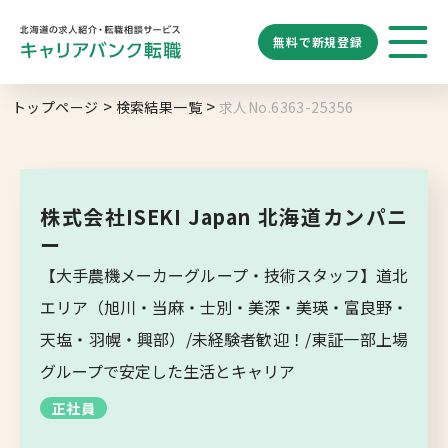
無料で
新規登録
勤務地
業種
職種
トップページ
検索結果一覧
求人No.6363-25356
求人履歴はありません。
給与
求人検索
特徴
キーワード
地域名から探す
マップから探す
株式会社ISEKI Japan 北海道カンパニ
札幌市
ー
ブックマーク
求人を探す
道央エリア
【大手農機メーカーグループ・技術スタッフ】道北
エリア（旭川・当麻・士別・美深・美瑛・富良野・
空知エリア
天塩・羽幌・興部）/未経験者歓迎！/東証一部上場
道東エリア
求人閲覧履歴
新着求人一覧
グループで安定した生活とキャリア
釧路・根室エリア
正社員
オホーツクエリア
後志エリア