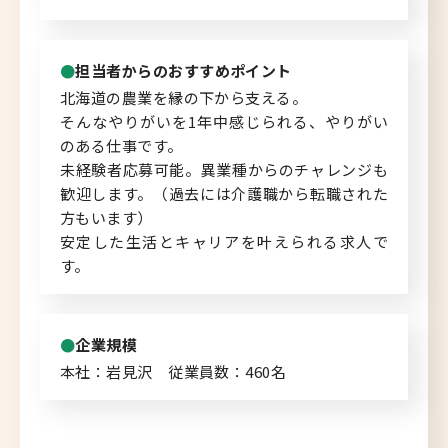
北海道へのU・Iターン向け
転職情報
担当者からのおすすめポイント
北海道の農業を縁の下から支える。
キャリアマップ
そんなやりがいを1年中感じられる、やりがい
のある仕事です。
転職の体験談
未経験者応募可能。異業種からのチャレンジも
歓迎します。（過去には介護職から転職された
転職と年収のハナシ
方もいます）
安定した生活とキャリアを叶えられる求人で
転職コラム
す。
企業規模
運営会社について
本社：岩見沢 従業員数：460名
企業担当者の方へ
お問い合わせ