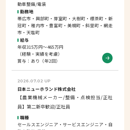
動車整備/電装
勤務地
帯広市・興部町・芽室町・大樹町・標茶町・新
冠町・稚内市・豊富町・美幌町・斜里町・網走
市・天塩町
給与
年収315万円～465万円
（経験・実績を考慮）
賞与：あり（年2回）
2026.07.02 UP
日本ニューホランド株式会社
【農業機械メーカー/整備・点検担当/正社
員】第二新卒歓迎/正社員
職種
セールスエンジニア・サービスエンジニア・自