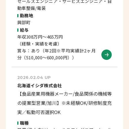
セールスエンジニア・サービスエンジニア・自
動車整備/電装
勤務地
興部町
給与
年収308万円～465万円
（経験・実績を考慮）
賞与：あり（年2回※平均実績計2ヶ月
分（510,000～600,000円））
2026.02.04 UP
北海道イシダ株式会社
【食品産業用機器メーカー/食品関係の機械等
の提案型営業/旭川】※未経験OK/研修制度充
実／転勤可否選択OK
職種