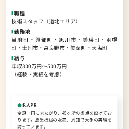
転職支援サービス
胆振・日高エリア
職種
道北・旭川エリア
技術スタッフ（道北エリア）
新規登録
稚内・留萌エリア
勤務地
当麻町・興部町・旭川市・美瑛町・羽幌
道南エリア
町・士別市・富良野市・美深町・天塩町
よくあるご質問
フルリモート
給与
北海道以外
年収300万円～500万円
ログイン
（経験・実績を考慮）
キャリアバンク
求人PR
転職支援サービスのご案内
全道一円にまたがり、45ヶ所の拠点を設けてお
ります。農業機械の販売、周知で大手の実績を
コンサルタント紹介
誇っています。