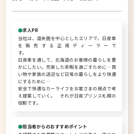
北海道へのU・Iターン向け
転職情報
求人PR
キャリアマップ
当社は、道央圏を中心としたエリアで、日産車
を販売する正規ディーラーで
転職の体験談
す。
日産車を通して、北海道のお客様の暮らしを豊
転職と年収のハナシ
かにしたい。充実した余暇を過ごすために…買
い物や家族の送迎など日常の暮らしをより快適
転職コラム
にするために…
安全で快適なカーライフをお客さまの視点で考
え提案していく。 それが日産プリンス札幌の
役割です。
運営会社について
企業担当者の方へ
担当者からのおすすめポイント
お問い合わせ