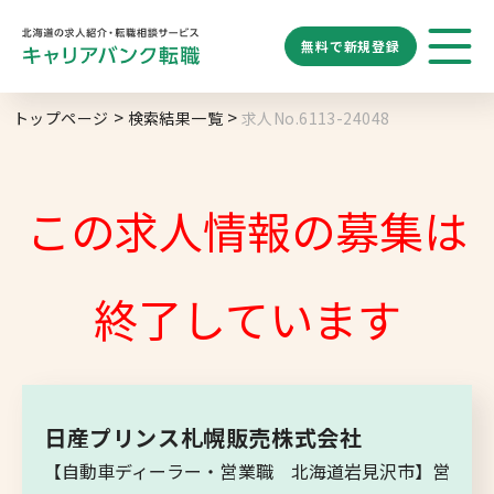
無料で
新規登録
勤務地
業種
職種
トップページ
検索結果一覧
求人No.6113-24048
求人履歴はありません。
給与
求人検索
特徴
キーワード
地域名から探す
マップから探す
この求人情報の募集は
札幌市
ブックマーク
求人を探す
道央エリア
終了しています
空知エリア
道東エリア
求人閲覧履歴
新着求人一覧
釧路・根室エリア
日産プリンス札幌販売株式会社
オホーツクエリア
【自動車ディーラー・営業職 北海道岩見沢市】営
後志エリア