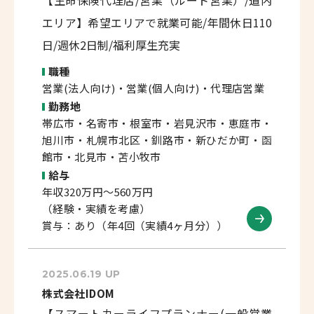
【生命保険代理店/営業（ルート営業）/道内
エリア】希望エリアで就業可能/年間休日110
日/週休2日制/福利厚生充実
職種
営業(法人向け)・営業(個人向け)・代理店営業
勤務地
帯広市・名寄市・根室市・岩見沢市・恵庭市・
旭川市・札幌市北区・釧路市・新ひだか町・函
館市・北見市・苫小牧市
給与
年収320万円～560万円
（経験・実績を考慮）
賞与：あり（年4回（実績4ヶ月分））
2025.06.19 UP
株式会社IDOM
【スマートカーライフプランナー(一般営業