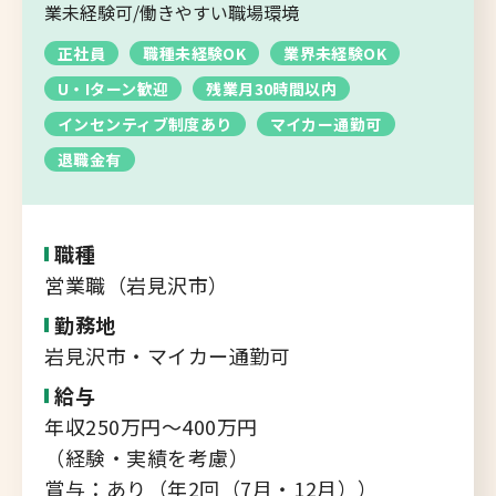
転職支援サービス
業未経験可/働きやすい職場環境
胆振・日高エリア
正社員
職種未経験OK
業界未経験OK
道北・旭川エリア
U・Iターン歓迎
残業月30時間以内
新規登録
稚内・留萌エリア
インセンティブ制度あり
マイカー通勤可
道南エリア
退職金有
よくあるご質問
フルリモート
北海道以外
職種
ログイン
営業職（岩見沢市）
勤務地
岩見沢市・マイカー通勤可
給与
キャリアバンク
年収250万円～400万円
転職支援サービスのご案内
（経験・実績を考慮）
コンサルタント紹介
賞与：あり（年2回（7月・12月））