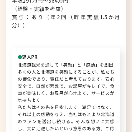
年収297万円～364万円
（経験・実績を考慮）
北海道へのU・Iターン向け
賞与：あり（年2回（昨年実績1.5か月
転職情報
分））
キャリアマップ
転職の体験談
求人PR
転職と年収のハナシ
北海道観光を通して「笑顔」と「感動」を創出
多くの人と北海道を笑顔にすることが、私たち
転職コラム
の使命であり、責任だと考えております。安心
安全で、自然が素敵で、お部屋がキレイで、食
事が美味しく、お風呂が心地よく、サービスが
気持ちよく。
運営会社について
私たちはその先を目指します。満足ではなく、
それ以上の感動を与え、当社はもとより北海道
企業担当者の方へ
のファンを送出し続ける。そんな想いに共感
し、共に活躍したいという意思のある方。ご応
お問い合わせ