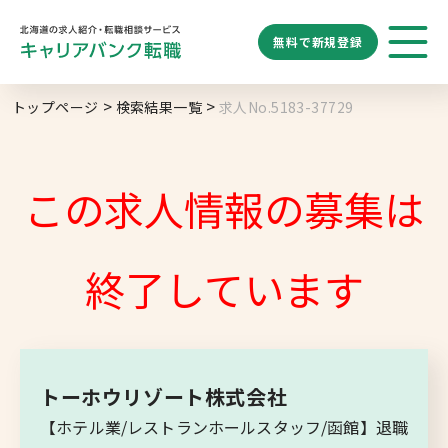
無料で
新規登録
勤務地
業種
職種
トップページ
検索結果一覧
求人No.5183-37729
求人履歴はありません。
給与
求人検索
特徴
キーワード
地域名から探す
マップから探す
この求人情報の募集は
札幌市
ブックマーク
求人を探す
道央エリア
終了しています
空知エリア
道東エリア
求人閲覧履歴
新着求人一覧
釧路・根室エリア
トーホウリゾート株式会社
オホーツクエリア
【ホテル業/レストランホールスタッフ/函館】退職
後志エリア