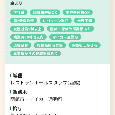
転職支援サービス
金あり
胆振・日高エリア
正社員
職種未経験OK
業界未経験OK
道北・旭川エリア
第2新卒歓迎
U・Iターン歓迎
学歴不問
新規登録
稚内・留萌エリア
女性社員5割以上
産休・育休取得実績あり
道南エリア
残業月30時間以内
マイカー通勤可
よくあるご質問
フルリモート
退職金有
複数名同時募集
英語を活かせる
北海道以外
異業種からの転職実績あり
ログイン
職種
レストランホールスタッフ(函館)
勤務地
キャリアバンク
函館市・マイカー通勤可
転職支援サービスのご案内
給与
コンサルタント紹介