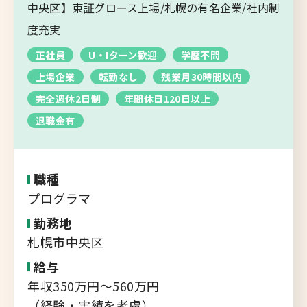
転職支援サービス
中央区】東証グロース上場/札幌の有名企業/社内制
胆振・日高エリア
度充実
道北・旭川エリア
正社員
U・Iターン歓迎
学歴不問
新規登録
稚内・留萌エリア
上場企業
転勤なし
残業月30時間以内
道南エリア
完全週休2日制
年間休日120日以上
よくあるご質問
フルリモート
退職金有
北海道以外
ログイン
職種
プログラマ
勤務地
札幌市中央区
キャリアバンク
給与
転職支援サービスのご案内
年収350万円～560万円
コンサルタント紹介
（経験・実績を考慮）