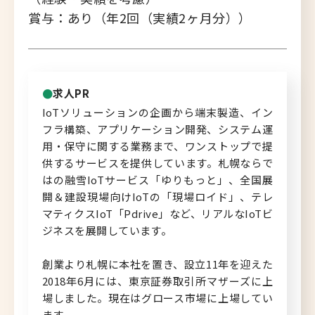
賞与：あり（年2回（実績2ヶ月分））
北海道へのU・Iターン向け
転職情報
キャリアマップ
求人PR
IoTソリューションの企画から端末製造、イン
転職の体験談
フラ構築、アプリケーション開発、システム運
用・保守に関する業務まで、ワンストップで提
転職と年収のハナシ
供するサービスを提供しています。札幌ならで
はの融雪IoTサービス「ゆりもっと」、全国展
転職コラム
開＆建設現場向けIoTの「現場ロイド」、テレ
マティクスIoT「Pdrive」など、リアルなIoTビ
ジネスを展開しています。
運営会社について
創業より札幌に本社を置き、設立11年を迎えた
企業担当者の方へ
2018年6月には、東京証券取引所マザーズに上
場しました。現在はグロース市場に上場してい
お問い合わせ
ます。