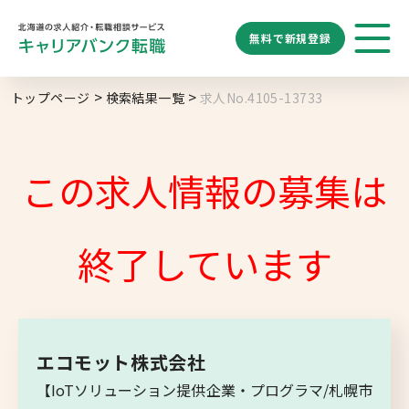
無料で
新規登録
勤務地
業種
職種
トップページ
検索結果一覧
求人No.4105-13733
求人履歴はありません。
給与
求人検索
特徴
キーワード
地域名から探す
マップから探す
この求人情報の募集は
札幌市
ブックマーク
求人を探す
道央エリア
終了しています
空知エリア
道東エリア
求人閲覧履歴
新着求人一覧
釧路・根室エリア
エコモット株式会社
オホーツクエリア
【IoTソリューション提供企業・プログラマ/札幌市
後志エリア