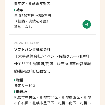
豊平区・札幌市厚別区
給与
年収240万円～280万円
（経験・実績を考慮）
賞与：なし
2024.12.13 UP
ソフトバンク株式会社
【大手通信会社/イベント特販クルー/札幌】
他エリアも選択可/尚可：販売or接客or営業経
験/販売は無/転勤なし
職種
接客サービス
勤務地
札幌市中央区・札幌市北区・札幌市東区・札幌
市白石区・札幌市豊平区・札幌市南区・札幌市