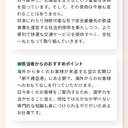
を担っています。そして、その使命は今後も変
北海道へのU・Iターン向け
わることはありません。
転職情報
将来にわたり持続可能な形で安全最優先の鉄道
事業を運営する社会的使命を果たしつつ、より
キャリアマップ
便利で快適な交通サービスを提供すべく、全社
一丸となって取り組んでいきます。
転職の体験談
転職と年収のハナシ
担当者からのおすすめポイント
海外から多くのお客様が来道する空の玄関口
転職コラム
「新千歳空港」にある駅で、海外からのお客様
へのおもてなしを行っていただけます。
日々多くのお客様をご案内するため、語学力を
活かせること加え、他社ではなかなか学べない
運営会社について
専門的な知識も身につけられるやりがいのある
お仕事です。
企業担当者の方へ
お問い合わせ