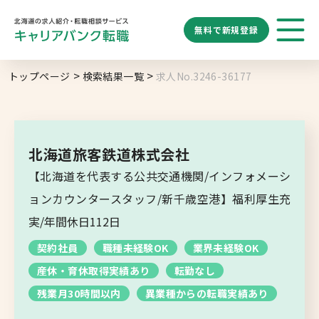
無料で
新規登録
勤務地
業種
職種
トップページ
検索結果一覧
求人No.3246-36177
求人履歴はありません。
給与
求人検索
特徴
キーワード
地域名から探す
マップから探す
北海道旅客鉄道株式会社
札幌市
【北海道を代表する公共交通機関/インフォメーシ
ブックマーク
求人を探す
道央エリア
ョンカウンタースタッフ/新千歳空港】福利厚生充
空知エリア
実/年間休日112日
道東エリア
求人閲覧履歴
新着求人一覧
契約社員
職種未経験OK
業界未経験OK
釧路・根室エリア
産休・育休取得実績あり
転勤なし
オホーツクエリア
残業月30時間以内
異業種からの転職実績あり
後志エリア