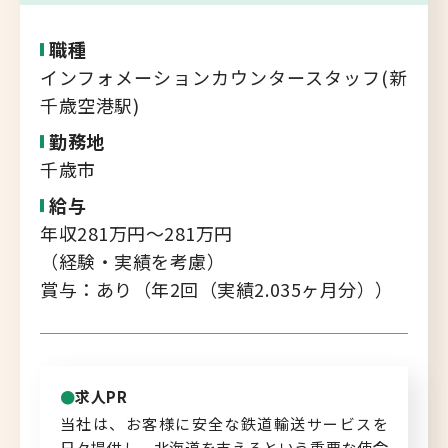
転職支援サービス
胆振・日高エリア
職種
道北・旭川エリア
インフォメーションカウンタースタッフ(新
新規登録
千歳空港駅)
稚内・留萌エリア
道南エリア
勤務地
よくあるご質問
千歳市
フルリモート
給与
北海道以外
年収281万円～281万円
ログイン
（経験・実績を考慮）
賞与：あり（年2回（実績2.035ヶ月分））
キャリアバンク
転職支援サービスのご案内
求人PR
当社は、お客様に安全な鉄道輸送サービスを
コンサルタント紹介
日々提供し、北海道を支えるという重要な使命