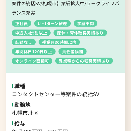
転職支援サービス
案件の統括SV/札幌市】業績拡大中/ワークライフバ
胆振・日高エリア
ランス充実
道北・旭川エリア
正社員
U・Iターン歓迎
学歴不問
新規登録
稚内・留萌エリア
中途入社5割以上
産休・育休取得実績あり
道南エリア
転勤なし
残業月30時間以内
よくあるご質問
フルリモート
年間休日120日以上
責任者候補
北海道以外
オンライン面接可
異業種からの転職実績あり
ログイン
職種
コンタクトセンター等案件の統括SV
勤務地
キャリアバンク
札幌市北区
転職支援サービスのご案内
給与
コンサルタント紹介