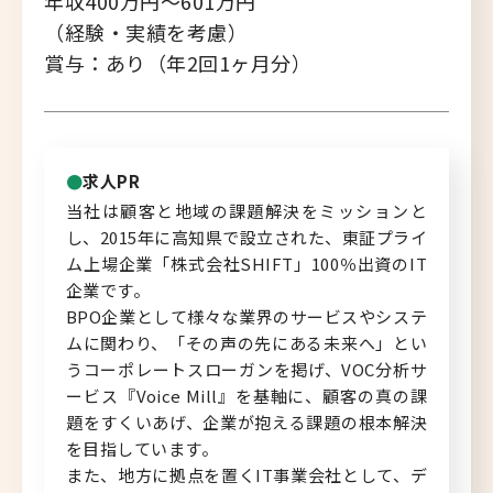
年収400万円～601万円
（経験・実績を考慮）
北海道へのU・Iターン向け
賞与：あり（年2回1ヶ月分）
転職情報
キャリアマップ
転職の体験談
求人PR
当社は顧客と地域の課題解決をミッションと
転職と年収のハナシ
し、2015年に高知県で設立された、東証プライ
ム上場企業「株式会社SHIFT」100％出資のIT
転職コラム
企業です。
BPO企業として様々な業界のサービスやシステ
ムに関わり、「その声の先にある未来へ」とい
うコーポレートスローガンを掲げ、VOC分析サ
運営会社について
ービス『Voice Mill』を基軸に、顧客の真の課
題をすくいあげ、企業が抱える課題の根本解決
企業担当者の方へ
を目指しています。
また、地方に拠点を置くIT事業会社として、デ
お問い合わせ