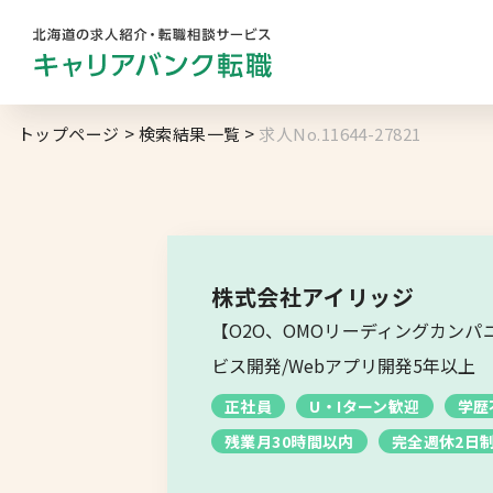
勤務地
業
トップページ
検索結果一覧
求人No.11644-27821
キャリアバンク
転職支援サービスの
地域名から探す
マ
コンサルタント紹介
北海道へのU・Iターン向け
転職情報
求人履歴はありません。
株式会社アイリッジ
札幌市
【O2O、OMOリーディングカンパニ
キャリアマップ
道央エリア
ビス開発/Webアプリ開発5年以上
転職の体験談
正社員
U・Iターン歓迎
学歴
空知エリア
残業月30時間以内
完全週休2日
転職と年収のハナシ
道東エリア