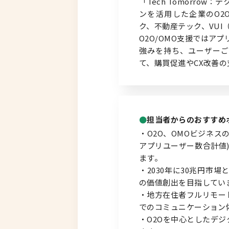
「Tech Tomorr
ンを活用した企業のO2O（Onl
ク、不動産テック、VU
北海道以外
O2O/OMO支援では
強みを持ち、ユーザーご
て、購買促進やCX改善
担当者からのおすすめ
・O2O、OMOビジネスの
アプリユーザー数合計値
ます。
・2030年に30兆円市
の価値創出を目指してい
・地方在住者フルリモート
でのコミュニケーション
・O2Oを中心としたデジ