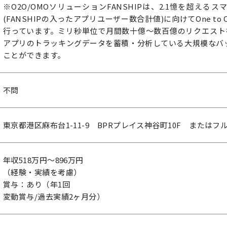
※O2O/OMOソリューションFANSHIPは、2.1憶を超え
(FANSHIPの入ったアプリユーザー数合計値)に向けてOne t
行っています。ミリ秒単位で月間数十億～数百億のリクエストを
アプリのトラッキングデータを蓄積・分析している大規模なバ
ことができます。
不問
東京都港区麻布台1-11-9 BPRプレイス神谷町10F または
年収518万円～896万円
（経験・実績を考慮）
賞与：あり（年1回
変動賞与/過去実績2ヶ月分）