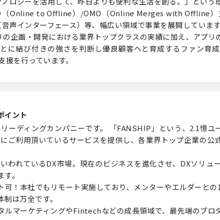
ow：テクノロジーを活用して、昨日よりも便利な生活を創る。」とい
ine to Offline）/OMO（Online Merges with Of
I（音声インターフェース）等、幅広い領域で事業を展開していま
アプリの企画・開発における業界トップクラスの実績に加え、アプリ
とに結び付きの強さを判断し優良顧客へと育成するファン育成
の支援を行っています。
ポイント
リーディングカンパニーです。 「FANSHIP」という、2.1憶ユー
)にご利用頂いているサービスを提供し、各業界トップ企業の公
場といわれているDX市場。現在のビジネスを進化させ、DXソリ
ます。
可！本社でもリモート実施しており、メンターやエルダーとの1 
体制は万全です。
タルマーケティングやFintechなどの成長領域で、最先端のプ