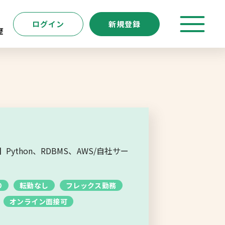
ログイン
新規登録
歴
特徴
キーワード
転職支援サービス
新規登録
thon、RDBMS、AWS/自社サー
よくあるご質問
り
転勤なし
フレックス勤務
オンライン面接可