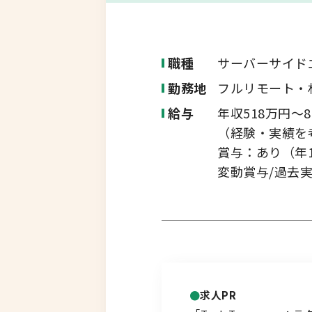
転職コラム
釧路・根室エリア
職種
サーバーサイド
オホーツクエリア
勤務地
フルリモート・
運営会社について
企業担当者の方へ
給与
年収518万円～8
後志エリア
（経験・実績を
賞与：あり（年
胆振・日高エリア
変動賞与/過去
道北・旭川エリア
稚内・留萌エリア
道南エリア
求人PR
フルリモート