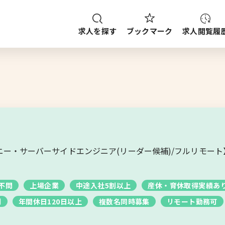
求人を探す
求人閲覧履
ブックマーク
種
職種
給与
求人検索
ご案内
ップから探す
ー・サーバーサイドエンジニア(リーダー候補)/フルリモート】Py
ブックマーク
求人を探す
不問
上場企業
中途入社5割以上
産休・育休取得実績あ
制
年間休日120日以上
複数名同時募集
リモート勤務可
求人閲覧履歴
新着求人一覧