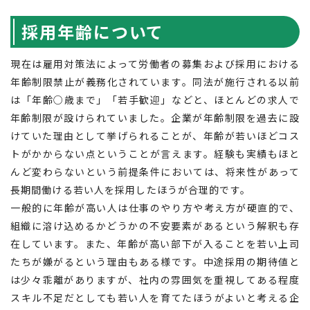
北海道へのU・Iターン向け
採用年齢について
転職情報
現在は雇用対策法によって労働者の募集および採用における
キャリアマップ
年齢制限禁止が義務化されています。同法が施行される以前
は「年齢○歳まで」「若手歓迎」などと、ほとんどの求人で
転職の体験談
年齢制限が設けられていました。企業が年齢制限を過去に設
けていた理由として挙げられることが、年齢が若いほどコス
転職と年収のハナシ
トがかからない点ということが言えます。経験も実績もほと
んど変わらないという前提条件においては、将来性があって
転職コラム
長期間働ける若い人を採用したほうが合理的です。
一般的に年齢が高い人は仕事のやり方や考え方が硬直的で、
組織に溶け込めるかどうかの不安要素があるという解釈も存
在しています。また、年齢が高い部下が入ることを若い上司
運営会社について
たちが嫌がるという理由もある様です。中途採用の期待値と
企業担当者の方へ
は少々乖離がありますが、社内の雰囲気を重視してある程度
スキル不足だとしても若い人を育てたほうがよいと考える企
お問い合わせ