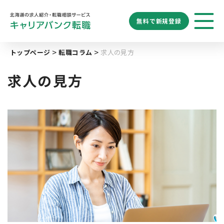
無料で
新規登録
勤務地
業種
職種
トップページ
転職コラム
求人の見方
求人履歴はありません。
給与
求人検索
特徴
キーワード
求人の見方
地域名から探す
マップから探す
札幌市
ブックマーク
求人を探す
道央エリア
空知エリア
道東エリア
求人閲覧履歴
新着求人一覧
釧路・根室エリア
オホーツクエリア
後志エリア