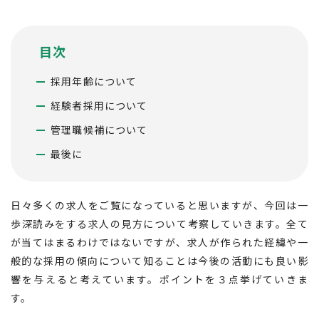
転職支援サービス
胆振・日高エリア
道北・旭川エリア
目次
新規登録
稚内・留萌エリア
採用年齢について
道南エリア
経験者採用について
よくあるご質問
フルリモート
管理職候補について
北海道以外
最後に
ログイン
日々多くの求人をご覧になっていると思いますが、今回は一
歩深読みをする求人の見方について考察していきます。全て
が当てはまるわけではないですが、求人が作られた経緯や一
キャリアバンク
般的な採用の傾向について知ることは今後の活動にも良い影
転職支援サービスのご案内
響を与えると考えています。ポイントを３点挙げていきま
す。
コンサルタント紹介