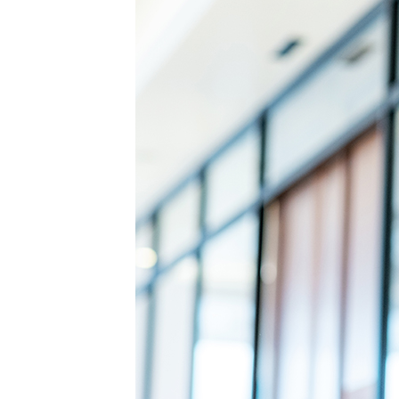
転職コラム
釧路・根室エリア
オホーツクエリア
運営会社について
企業担当者の方へ
後志エリア
胆振・日高エリア
道北・旭川エリア
稚内・留萌エリア
道南エリア
フルリモート