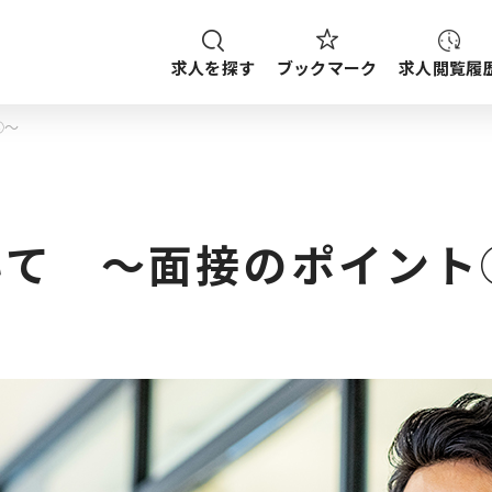
求人を探す
求人閲覧履
ブックマーク
⑧～
種
職種
給与
求人検索
ご案内
ップから探す
いて ～面接のポイント
ブックマーク
求人を探す
求人閲覧履歴
新着求人一覧