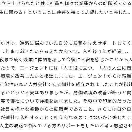
を立ち上げられたと共に社員も様々な業種からの転職者である
生に関わる」ということに共感を持って志望したいと感じた
っかけは、進路に悩んでいた自分に影響を与えサポートしてく
いう仕事に就きたいを考えたからです。入社後４年が経過し、
夜まで続く残業に体調を壊して今後に不安を感じたことから
ったので、エージェントには「人の役に立つ」「人の人生に関
働環境を改善したいと相談しました。エージェントからは現職
可能性の高い人材会社である御社を紹介されましたことが御
きるかどうか不安はありましたが、労働環境の改善が叶うと聞
Ｐ等で御社について詳細を調べました。その中で印象的だった
に社員も様々な業種からの転職者であること、さらには自分自
望が御社に入社することで叶えられるのではないかと感じたこ
人生の岐路で悩んでいる方のサポートをしたいと考え志望さ