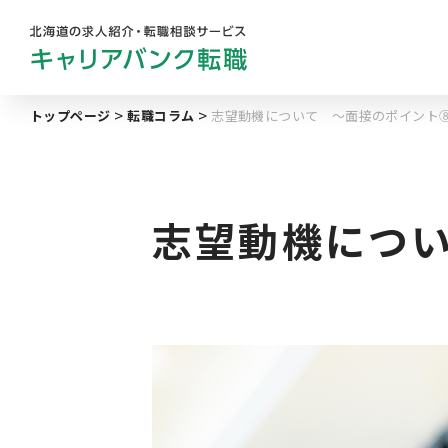
トップページ
転職コラム
志望動機について ～面接のポイント
勤務地
業
キャリアバンク
転職支援サービスの
地域名から探す
マ
コンサルタント紹介
志望動機につ
北海道へのU・Iターン向け
転職情報
求人履歴はありません。
札幌市
キャリアマップ
道央エリア
転職の体験談
空知エリア
転職と年収のハナシ
道東エリア