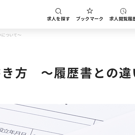
求人を探す
求人閲覧履
ブックマーク
いについて～
種
職種
給与
求人検索
ご案内
ップから探す
書き方 ～履歴書との違
ブックマーク
求人を探す
求人閲覧履歴
新着求人一覧