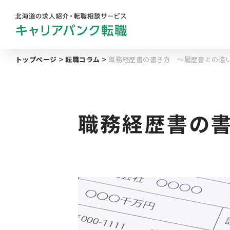
トップページ
転職コラム
職務経歴書の書き方 ～履歴書との違
勤務地
業
キャリアバンク
転職支援サービスの
地域名から探す
マ
コンサルタント紹介
職務経歴書の
北海道へのU・Iターン向け
転職情報
求人履歴はありません。
札幌市
キャリアマップ
道央エリア
転職の体験談
空知エリア
転職と年収のハナシ
道東エリア