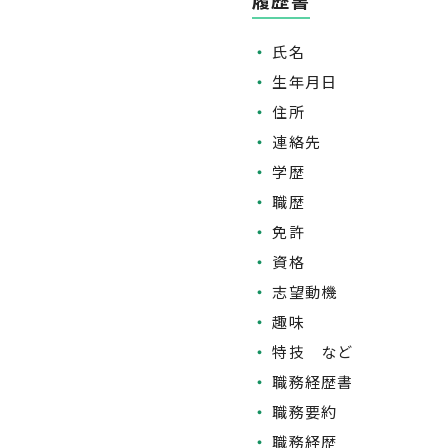
履歴書
氏名
生年月日
住所
連絡先
学歴
職歴
免許
資格
志望動機
趣味
特技 など
職務経歴書
職務要約
職務経歴