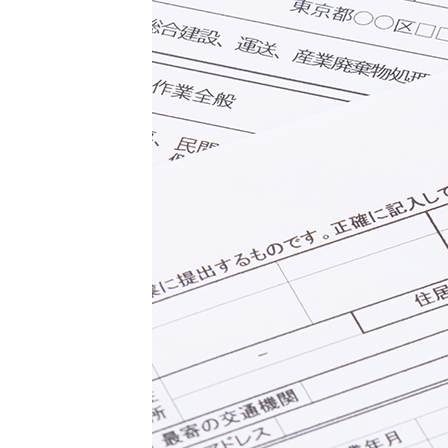
転職コラム
釧路・根室エリア
オホーツクエリア
運営会社について
企業担当者の方へ
後志エリア
胆振・日高エリア
道北・旭川エリア
稚内・留萌エリア
道南エリア
フルリモート