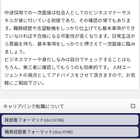
中途採用での一次面接は社会人としてのビジネスマナーやス
キルが身に付いている前提であり、その確認の場でもありま
す。職務経歴や志望動機をしっかり仕上げても基本事項ができ
ていなければ不合格になる可能性が高くなります。日常生活か
ら意識を持ち、基本事項をしっかりと押さえて一次面接に臨み
ましょう。
ビジネスマナーや身だしなみは自分でチェックすることはも
ちろん、第三者に確認してもらうのも効果的です。 人材エー
ジェントの視点としてアドバイスをさせて頂きますので、お気
軽にご相談下さい。
キャリアバンク転職について
詳
はじめての方へ
履歴書フォーマット
(doc/67KB)
職務経歴書フォーマット
(doc/47KB)
サービスのご案内