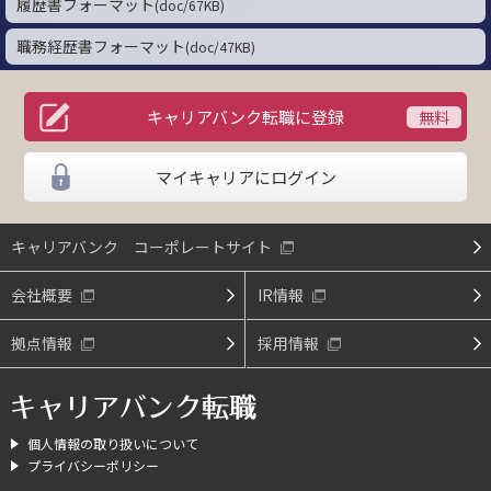
はじめての方へ
履歴書フォーマット
(doc/67KB)
職務経歴書フォーマット
(doc/47KB)
サービスのご案内
転職ノウハウ
キャリアバンク転職に登録
よくあるご質問
マイキャリアにログイン
求人を探す
お問い合わせ
キャリアバンク コーポレートサイト
サイトマップ
会社概要
IR情報
企業のご担当者様
拠点情報
採用情報
キャリアバンク転職
個人情報の取り扱いについて
プライバシーポリシー