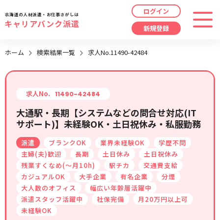
ログイン
北海道の人材派遣・お仕事さがしは
キャリアバンク派遣
新規登録
最近見た求人
ホーム
検索結果一覧
求人No.11490-42484
勤務地
指定なし
求人履歴はありません。
職種
指定なし
求人No.
11490-42484
大通駅・長期【システムなどの問合せ対応(IT
最近利用した検索条件
サポート)】未経験OK・土日祝休み・私服勤務
給与
時給/日給/月給から選択
派遣
ブランクOK
業界未経験OK
学歴不問
検索履歴はありません。
こだわり
指定なし
主婦(夫)歓迎
長期
土日休み
土日祝休み
残業すくなめ(～月10h)
駅チカ
交通費支給
カジュアルOK
大手企業
有名企業
分煙
キーワード
指定なし
大人数のオフィス
幅広い年齢層活躍中
派遣スタッフ活躍中
社保完備
月20万円以上可
未経験OK