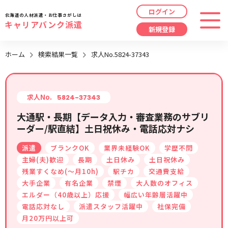
ログイン
北海道の人材派遣・お仕事さがしは
キャリアバンク派遣
新規登録
最近見た求人
ホーム
検索結果一覧
求人No.5824-37343
勤務地
指定なし
求人履歴はありません。
職種
指定なし
求人No.
5824-37343
大通駅・長期【データ入力・審査業務のサブリ
最近利用した検索条件
ーダー/駅直結】土日祝休み・電話応対ナシ
給与
時給/日給/月給から選択
派遣
ブランクOK
業界未経験OK
学歴不問
検索履歴はありません。
こだわり
指定なし
主婦(夫)歓迎
長期
土日休み
土日祝休み
残業すくなめ(～月10h)
駅チカ
交通費支給
大手企業
有名企業
禁煙
大人数のオフィス
キーワード
指定なし
エルダー（40歳以上）応援
幅広い年齢層活躍中
電話応対なし
派遣スタッフ活躍中
社保完備
月20万円以上可