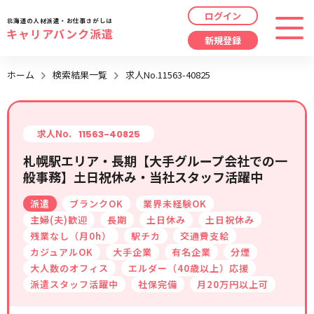
ログイン
北海道の人材派遣・お仕事さがしは
キャリアバンク派遣
新規登録
最近見た求人
ホーム
検索結果一覧
求人No.11563-40825
勤務地
指定なし
求人履歴はありません。
職種
指定なし
求人No.
11563-40825
札幌駅エリア・長期【大手グループ会社での一
最近利用した検索条件
般事務】土日祝休み・当社スタッフ活躍中
給与
時給/日給/月給から選択
派遣
ブランクOK
業界未経験OK
検索履歴はありません。
こだわり
指定なし
主婦(夫)歓迎
長期
土日休み
土日祝休み
残業なし（月0h）
駅チカ
交通費支給
カジュアルOK
大手企業
有名企業
分煙
キーワード
指定なし
大人数のオフィス
エルダー（40歳以上）応援
派遣スタッフ活躍中
社保完備
月20万円以上可